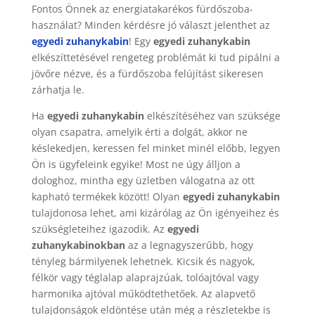
Fontos Önnek az energiatakarékos fürdőszoba-
használat? Minden kérdésre jó választ jelenthet az
egyedi zuhanykabin
! Egy
egyedi zuhanykabin
elkészíttetésével rengeteg problémát ki tud pipálni a
jövőre nézve, és a fürdőszoba felújítást sikeresen
zárhatja le.
Ha
egyedi
zuhanykabin
elkészítéséhez van szüksége
olyan csapatra, amelyik érti a dolgát, akkor ne
késlekedjen, keressen fel minket minél előbb, legyen
Ön is ügyfeleink egyike! Most ne úgy álljon a
dologhoz, mintha egy üzletben válogatna az ott
kapható termékek között! Olyan
egyedi
zuhanykabin
tulajdonosa lehet, ami kizárólag az Ön igényeihez és
szükségleteihez igazodik. Az
egyedi
zuhanykabinokban
az a legnagyszerűbb, hogy
tényleg bármilyenek lehetnek. Kicsik és nagyok,
félkör vagy téglalap alaprajzúak, tolóajtóval vagy
harmonika ajtóval működtethetőek. Az alapvető
tulajdonságok eldöntése után még a részletekbe is