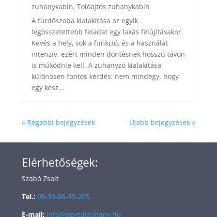
zuhanykabin
,
Tolóajtós zuhanykabin
A fürdőszoba kialakítása az egyik
legösszetettebb feladat egy lakás felújításakor.
Kevés a hely, sok a funkció, és a használat
intenzív, ezért minden döntésnek hosszú távon
is működnie kell. A zuhanyzó kialakítása
különösen fontos kérdés: nem mindegy, hogy
egy kész...
« Régebbi bejegyzések
Újabb bejegyzések »
Elérhetőségek:
Szabó Zsolt
Tel.:
06-30-86-49-205
E-mail:
info@egyedizuhany.hu