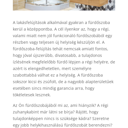
A lakásfelújítások alkalmával gyakran a fürdőszoba
kerül a középpontba. A cél ilyenkor az, hogy a régi,
valami miatt nem jól funkcionáló fürdőszobából egy
részben vagy teljesen új helyiség készüljön el. A
fürdőszoba-felújítás tehát nemcsak amiatt fontos,
hogy jóval újszerűbb, divatosabb, a tulajdonos
ízlésének megfelelőbb fürdő lépjen a régi helyére, de
azért is elengedhetetlen, mert személyre
szabottabbá válhat ez a helyiség. A fürdőszoba
sokszor kicsi és zsúfolt, de a nagyobb alapterületűek
esetében sincs mindig garancia arra, hogy
tökéletesek lesznek.
Az Ön fürdőszobájából mi az, ami hiányzik? A régi
zuhanykabint már látni se bírja? Rájött, hogy
tulajdonképpen nincs is szüksége kádra? Szeretne
egy jobb helykihasználású fürdőszobát berendezni?