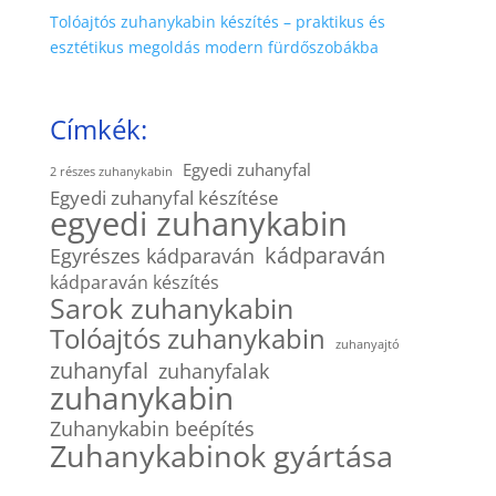
Tolóajtós zuhanykabin készítés – praktikus és
esztétikus megoldás modern fürdőszobákba
Címkék:
Egyedi zuhanyfal
2 részes zuhanykabin
Egyedi zuhanyfal készítése
egyedi zuhanykabin
kádparaván
Egyrészes kádparaván
kádparaván készítés
Sarok zuhanykabin
Tolóajtós zuhanykabin
zuhanyajtó
zuhanyfal
zuhanyfalak
zuhanykabin
Zuhanykabin beépítés
Zuhanykabinok gyártása