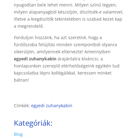
nyugodtan bele lehet menni. Milyen színű legyen,
milyen alapanyagból készüljön, díszítsék-e valamivel,
illetve a kiegészítők tekintetében is szabad kezet kap
a megrendelő.
Forduljon hozzánk, ha azt szeretné, hogy a
fürdőszoba felújítás minden szempontból olyanra
sikerüljön, amilyennek eltervezte! Amennyiben
egyedi
zuhanykabin
árajánlatra kíváncsi, a
honlapunkon szereplő elérhetőségeink egyikén tud
kapcsolatba lépni kollégáikkal, keressen minket
bátran!
Címkék:
egyedi zuhanykabin
Kategóriák:
Blog