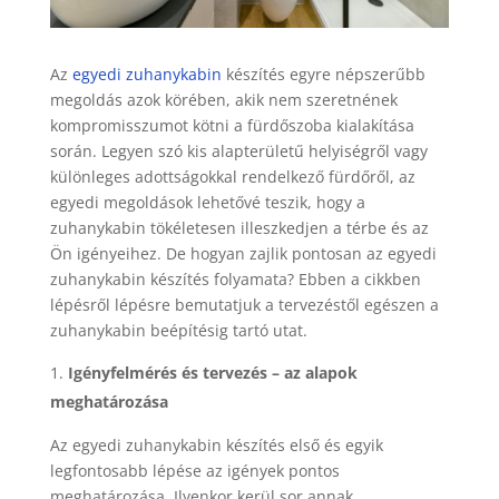
Az
egyedi zuhanykabin
készítés egyre népszerűbb
megoldás azok körében, akik nem szeretnének
kompromisszumot kötni a fürdőszoba kialakítása
során. Legyen szó kis alapterületű helyiségről vagy
különleges adottságokkal rendelkező fürdőről, az
egyedi megoldások lehetővé teszik, hogy a
zuhanykabin tökéletesen illeszkedjen a térbe és az
Ön igényeihez. De hogyan zajlik pontosan az egyedi
zuhanykabin készítés folyamata? Ebben a cikkben
lépésről lépésre bemutatjuk a tervezéstől egészen a
zuhanykabin beépítésig tartó utat.
Igényfelmérés és tervezés – az alapok
meghatározása
Az egyedi zuhanykabin készítés első és egyik
legfontosabb lépése az igények pontos
meghatározása. Ilyenkor kerül sor annak