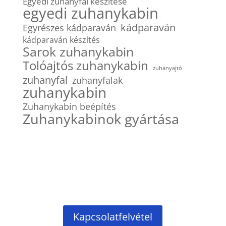
Egyedi zuhanyfal készítése
egyedi zuhanykabin
kádparaván
Egyrészes kádparaván
kádparaván készítés
Sarok zuhanykabin
Tolóajtós zuhanykabin
zuhanyajtó
zuhanyfal
zuhanyfalak
zuhanykabin
Zuhanykabin beépítés
Zuhanykabinok gyártása
Kapcsolatfelvétel