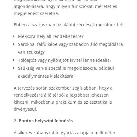
átgondolására, hogy milyen funkciókat, méretet és
megjelenést szeretne.
Ebben a szakaszban az alábbi kérdések merülnek fel:
Mekkora hely áll rendelkezésre?
Sarokba, falfülkébe vagy szabadon álló megoldásra
van szükség?
Tolóajtós vagy nyíló ajtós kivitel lenne ideális?
Szükség van-e speciális megoldásokra, például
akadálymentes kialakításra?
A tervezés során szakember segít abban, hogy a
rendelkezésre álló térből a legtöbbet lehessen
kihozni, miközben a praktikum és az esztétika is
érvényesül.
Pontos helyszíni felmérés
A sikeres zuhanykabin gyártás alapja a milliméter