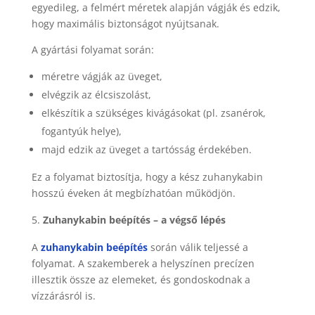
egyedileg, a felmért méretek alapján vágják és edzik,
hogy maximális biztonságot nyújtsanak.
A gyártási folyamat során:
méretre vágják az üveget,
elvégzik az élcsiszolást,
elkészítik a szükséges kivágásokat (pl. zsanérok,
fogantyúk helye),
majd edzik az üveget a tartósság érdekében.
Ez a folyamat biztosítja, hogy a kész zuhanykabin
hosszú éveken át megbízhatóan működjön.
Zuhanykabin beépítés – a végső lépés
A
zuhanykabin beépítés
során válik teljessé a
folyamat. A szakemberek a helyszínen precízen
illesztik össze az elemeket, és gondoskodnak a
vízzárásról is.