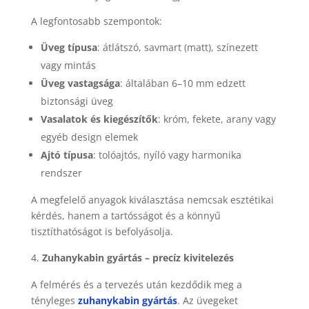
A legfontosabb szempontok:
Üveg típusa
: átlátszó, savmart (matt), színezett
vagy mintás
Üveg vastagsága
: általában 6–10 mm edzett
biztonsági üveg
Vasalatok és kiegészítők
: króm, fekete, arany vagy
egyéb design elemek
Ajtó típusa
: tolóajtós, nyíló vagy harmonika
rendszer
A megfelelő anyagok kiválasztása nemcsak esztétikai
kérdés, hanem a tartósságot és a könnyű
tisztíthatóságot is befolyásolja.
Zuhanykabin gyártás – precíz kivitelezés
A felmérés és a tervezés után kezdődik meg a
tényleges
zuhanykabin gyártás
. Az üvegeket