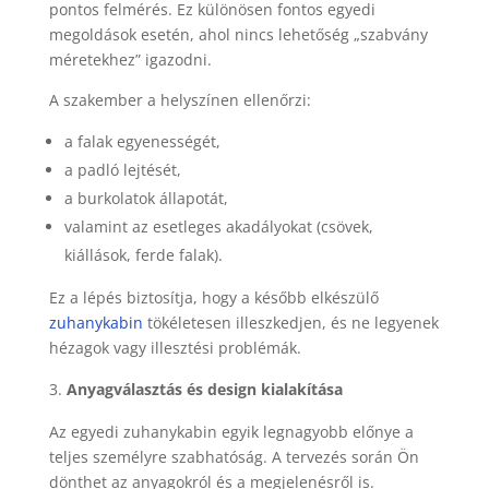
pontos felmérés. Ez különösen fontos egyedi
megoldások esetén, ahol nincs lehetőség „szabvány
méretekhez” igazodni.
A szakember a helyszínen ellenőrzi:
a falak egyenességét,
a padló lejtését,
a burkolatok állapotát,
valamint az esetleges akadályokat (csövek,
kiállások, ferde falak).
Ez a lépés biztosítja, hogy a később elkészülő
zuhanykabin
tökéletesen illeszkedjen, és ne legyenek
hézagok vagy illesztési problémák.
Anyagválasztás és design kialakítása
Az egyedi zuhanykabin egyik legnagyobb előnye a
teljes személyre szabhatóság. A tervezés során Ön
dönthet az anyagokról és a megjelenésről is.