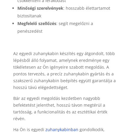
csökkenteni a lerakódást
Minőségi szerelvények
: hosszabb élettartamot
biztosítanak
Megfelelő szellőzés
: segít megelőzni a
penészedést
Az egyedi zuhanykabin készítés egy átgondolt, több
lépésből álló folyamat, amelynek eredménye egy
tökéletesen az Ön igényeire szabott megoldás. A
pontos tervezés, a precíz zuhanykabin gyártás és a
szakszerű zuhanykabin beépítés együtt garantálja a
hosszú távú elégedettséget.
Bár az egyedi megoldás kezdetben nagyobb
befektetést jelenthet, hosszú távon megtérül a
tartósság, a funkcionalitás és az esztétikai érték
révén.
Ha Ön is egyedi
zuhanykabinban
gondolkodik,