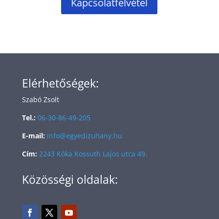
Kapcsolatfelvétel
Elérhetőségek:
Szabó Zsolt
Tel.:
06-30-86-49-205
E-mail:
info@egyedizuhany.hu
Cím:
2243 Kóka Kossuth Lajos utca 49.
Közösségi oldalak: