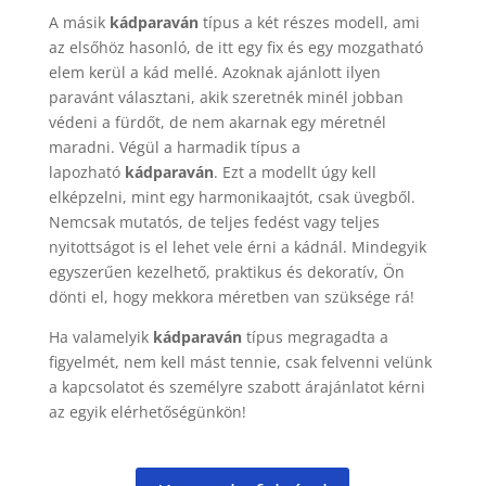
A másik
kádparaván
típus a két részes modell, ami
az elsőhöz hasonló, de itt egy fix és egy mozgatható
elem kerül a kád mellé. Azoknak ajánlott ilyen
paravánt választani, akik szeretnék minél jobban
védeni a fürdőt, de nem akarnak egy méretnél
maradni. Végül a harmadik típus a
lapozható
kádparaván
. Ezt a modellt úgy kell
elképzelni, mint egy harmonikaajtót, csak üvegből.
Nemcsak mutatós, de teljes fedést vagy teljes
nyitottságot is el lehet vele érni a kádnál. Mindegyik
egyszerűen kezelhető, praktikus és dekoratív, Ön
dönti el, hogy mekkora méretben van szüksége rá!
Ha valamelyik
kádparaván
típus megragadta a
figyelmét, nem kell mást tennie, csak felvenni velünk
a kapcsolatot és személyre szabott árajánlatot kérni
az egyik elérhetőségünkön!