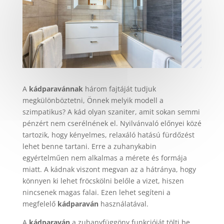
A
kádparavánnak
három fajtáját tudjuk
megkülönböztetni, Önnek melyik modell a
szimpatikus? A kád olyan szaniter, amit sokan semmi
pénzért nem cserélnének el. Nyilvánvaló előnyei közé
tartozik, hogy kényelmes, relaxáló hatású fürdőzést
lehet benne tartani. Erre a zuhanykabin
egyértelműen nem alkalmas a mérete és formája
miatt. A kádnak viszont megvan az a hátránya, hogy
könnyen ki lehet fröcskölni belőle a vizet, hiszen
nincsenek magas falai. Ezen lehet segíteni a
megfelelő
kádparaván
használatával.
A
kádparaván
a zuhanyfüggöny funkcióját tölti be,