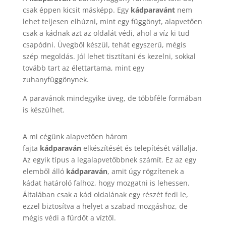
csak éppen kicsit másképp. Egy
kádparavánt
nem
lehet teljesen elhúzni, mint egy függönyt, alapvetően
csak a kádnak azt az oldalát védi, ahol a víz ki tud
csapódni. Üvegből készül, tehát egyszerű, mégis
szép megoldás. Jól lehet tisztítani és kezelni, sokkal
tovább tart az élettartama, mint egy
zuhanyfüggönynek.
A paravánok mindegyike üveg, de többféle formában
is készülhet.
A mi cégünk alapvetően három
fajta
kádparaván
elkészítését és telepítését vállalja.
Az egyik típus a legalapvetőbbnek számít. Ez az egy
elemből álló
kádparaván
, amit úgy rögzítenek a
kádat határoló falhoz, hogy mozgatni is lehessen.
Általában csak a kád oldalának egy részét fedi le,
ezzel biztosítva a helyet a szabad mozgáshoz, de
mégis védi a fürdőt a víztől.