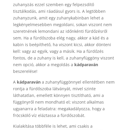
zuhanyzás ezzel szemben egy felpezsdítő
tisztálkodás, ami ráadásul gyors is. A legtöbben
zuhanyzunk, amit egy zuhanykabinban lehet a
legkényelmesebben megoldani, sokan viszont nem
szeretnének lemondani az időnkénti fürdőzésről
sem. Ha a fürdőszoba elég nagy, akkor a kád és a
kabin is beépíthető, ha viszont kicsi, akkor dönteni
kell: vagy az egyik, vagy a másik. Ha a fürdőzés
fontos, de a zuhany is kell, a zuhanyfüggöny viszont
nem opció, akkor a megoldás a
kádparaván
beszerelése!
A
kádparaván
a zuhanyfüggönnyel ellentétben nem
rontja a fürdőszoba látványát, mivel szinte
láthatatlan, emellett könnyen tisztítható, ami a
függönyről nem mondható el; viszont alkalmas
ugyanarra a feladatra: megakadályozza, hogy a
fröcskölő víz eláztassa a fürdőszobát.
Kialakítása többféle is lehet, ami csakis a