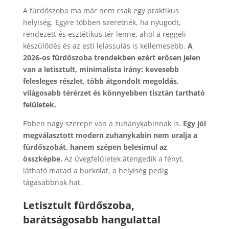
A fürdőszoba ma már nem csak egy praktikus
helyiség. Egyre többen szeretnék, ha nyugodt,
rendezett és esztétikus tér lenne, ahol a reggeli
készülődés és az esti lelassulás is kellemesebb.
A
2026-os fürdőszoba trendekben ezért erősen jelen
van a letisztult, minimalista irány: kevesebb
felesleges részlet, több átgondolt megoldás,
világosabb térérzet és könnyebben tisztán tartható
felületek.
Ebben nagy szerepe van a zuhanykabinnak is.
Egy jól
megválasztott modern zuhanykabin nem uralja a
fürdőszobát, hanem szépen belesimul az
összképbe.
Az üvegfelületek átengedik a fényt,
látható marad a burkolat, a helyiség pedig
tágasabbnak hat.
Letisztult fürdőszoba,
barátságosabb hangulattal