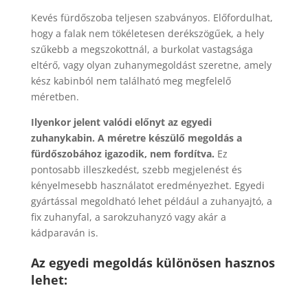
Kevés fürdőszoba teljesen szabványos. Előfordulhat,
hogy a falak nem tökéletesen derékszögűek, a hely
szűkebb a megszokottnál, a burkolat vastagsága
eltérő, vagy olyan zuhanymegoldást szeretne, amely
kész kabinból nem található meg megfelelő
méretben.
Ilyenkor jelent valódi előnyt az egyedi
zuhanykabin. A méretre készülő megoldás a
fürdőszobához igazodik, nem fordítva.
Ez
pontosabb illeszkedést, szebb megjelenést és
kényelmesebb használatot eredményezhet. Egyedi
gyártással megoldható lehet például a zuhanyajtó, a
fix zuhanyfal, a sarokzuhanyzó vagy akár a
kádparaván is.
Az egyedi megoldás különösen hasznos
lehet: