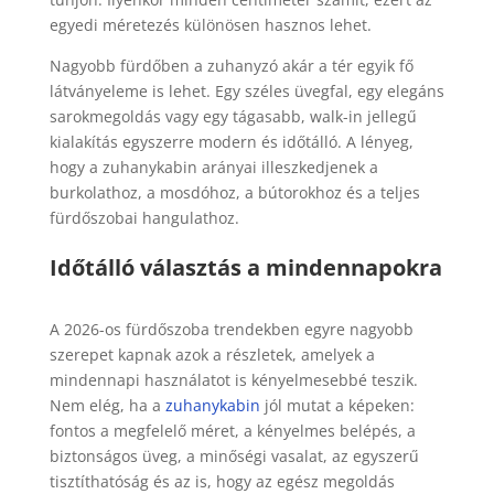
egyedi méretezés különösen hasznos lehet.
Nagyobb fürdőben a zuhanyzó akár a tér egyik fő
látványeleme is lehet. Egy széles üvegfal, egy elegáns
sarokmegoldás vagy egy tágasabb, walk-in jellegű
kialakítás egyszerre modern és időtálló. A lényeg,
hogy a zuhanykabin arányai illeszkedjenek a
burkolathoz, a mosdóhoz, a bútorokhoz és a teljes
fürdőszobai hangulathoz.
Időtálló választás a mindennapokra
A 2026-os fürdőszoba trendekben egyre nagyobb
szerepet kapnak azok a részletek, amelyek a
mindennapi használatot is kényelmesebbé teszik.
Nem elég, ha a
zuhanykabin
jól mutat a képeken:
fontos a megfelelő méret, a kényelmes belépés, a
biztonságos üveg, a minőségi vasalat, az egyszerű
tisztíthatóság és az is, hogy az egész megoldás