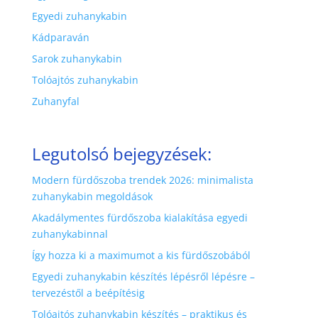
Egyedi zuhanykabin
Kádparaván
Sarok zuhanykabin
Tolóajtós zuhanykabin
Zuhanyfal
Legutolsó bejegyzések:
Modern fürdőszoba trendek 2026: minimalista
zuhanykabin megoldások
Akadálymentes fürdőszoba kialakítása egyedi
zuhanykabinnal
Így hozza ki a maximumot a kis fürdőszobából
Egyedi zuhanykabin készítés lépésről lépésre –
tervezéstől a beépítésig
Tolóajtós zuhanykabin készítés – praktikus és