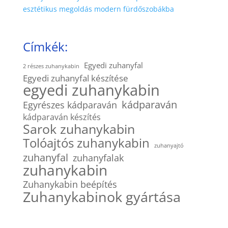
esztétikus megoldás modern fürdőszobákba
Címkék:
Egyedi zuhanyfal
2 részes zuhanykabin
Egyedi zuhanyfal készítése
egyedi zuhanykabin
kádparaván
Egyrészes kádparaván
kádparaván készítés
Sarok zuhanykabin
Tolóajtós zuhanykabin
zuhanyajtó
zuhanyfal
zuhanyfalak
zuhanykabin
Zuhanykabin beépítés
Zuhanykabinok gyártása