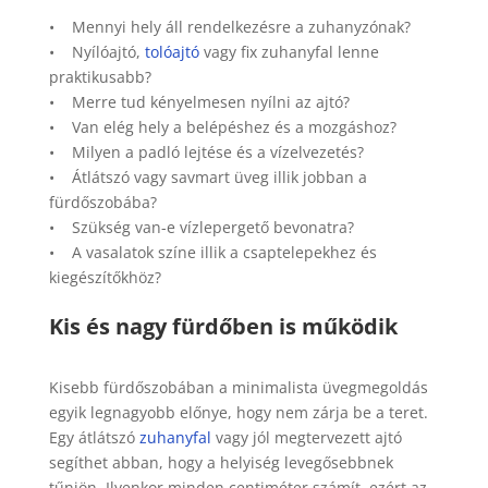
• Mennyi hely áll rendelkezésre a zuhanyzónak?
• Nyílóajtó,
tolóajtó
vagy fix zuhanyfal lenne
praktikusabb?
• Merre tud kényelmesen nyílni az ajtó?
• Van elég hely a belépéshez és a mozgáshoz?
• Milyen a padló lejtése és a vízelvezetés?
• Átlátszó vagy savmart üveg illik jobban a
fürdőszobába?
• Szükség van-e vízlepergető bevonatra?
• A vasalatok színe illik a csaptelepekhez és
kiegészítőkhöz?
Kis és nagy fürdőben is működik
Kisebb fürdőszobában a minimalista üvegmegoldás
egyik legnagyobb előnye, hogy nem zárja be a teret.
Egy átlátszó
zuhanyfal
vagy jól megtervezett ajtó
segíthet abban, hogy a helyiség levegősebbnek
tűnjön. Ilyenkor minden centiméter számít, ezért az