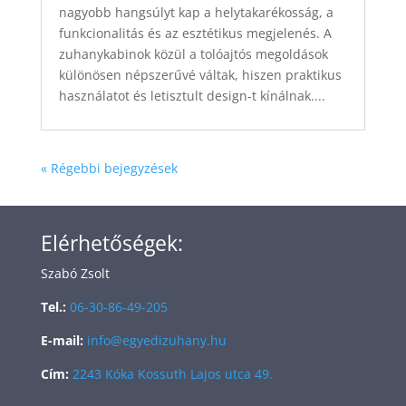
nagyobb hangsúlyt kap a helytakarékosság, a
funkcionalitás és az esztétikus megjelenés. A
zuhanykabinok közül a tolóajtós megoldások
különösen népszerűvé váltak, hiszen praktikus
használatot és letisztult design-t kínálnak....
« Régebbi bejegyzések
Elérhetőségek:
Szabó Zsolt
Tel.:
06-30-86-49-205
E-mail:
info@egyedizuhany.hu
Cím:
2243 Kóka Kossuth Lajos utca 49.