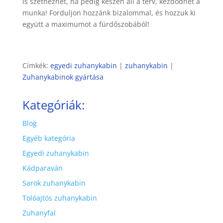
is szétnézhet, ha pedig készen áll a terv, kezdődhet a
munka! Forduljon hozzánk bizalommal, és hozzuk ki
együtt a maximumot a fürdőszobából!
Címkék:
egyedi zuhanykabin
|
zuhanykabin
|
Zuhanykabinok gyártása
Kategóriák:
Blog
Egyéb kategória
Egyedi zuhanykabin
Kádparaván
Sarok zuhanykabin
Tolóajtós zuhanykabin
Zuhanyfal