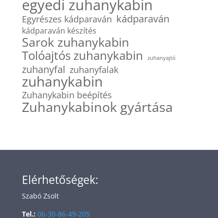
egyedi zuhanykabin
kádparaván
Egyrészes kádparaván
kádparaván készítés
Sarok zuhanykabin
Tolóajtós zuhanykabin
zuhanyajtó
zuhanyfal
zuhanyfalak
zuhanykabin
Zuhanykabin beépítés
Zuhanykabinok gyártása
Elérhetőségek:
Szabó Zsolt
Tel.:
06-30-86-49-205