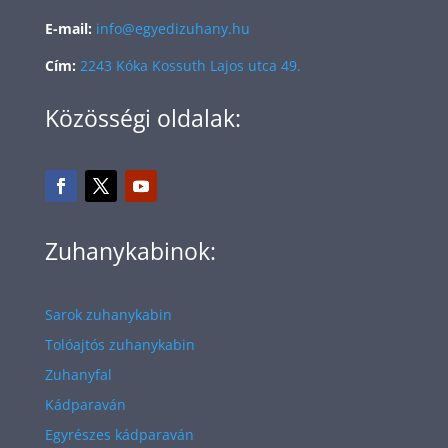
E-mail:
info@egyedizuhany.hu
Cím:
2243 Kóka Kossuth Lajos utca 49.
Közösségi oldalak:
Zuhanykabinok:
Sarok zuhanykabin
Tolóajtós zuhanykabin
Zuhanyfal
Kádparaván
Egyrészes kádparaván