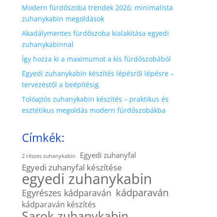
Modern fürdőszoba trendek 2026: minimalista
zuhanykabin megoldások
Akadálymentes fürdőszoba kialakítása egyedi
zuhanykabinnal
Így hozza ki a maximumot a kis fürdőszobából
Egyedi zuhanykabin készítés lépésről lépésre –
tervezéstől a beépítésig
Tolóajtós zuhanykabin készítés – praktikus és
esztétikus megoldás modern fürdőszobákba
Címkék:
Egyedi zuhanyfal
2 részes zuhanykabin
Egyedi zuhanyfal készítése
egyedi zuhanykabin
kádparaván
Egyrészes kádparaván
kádparaván készítés
Sarok zuhanykabin