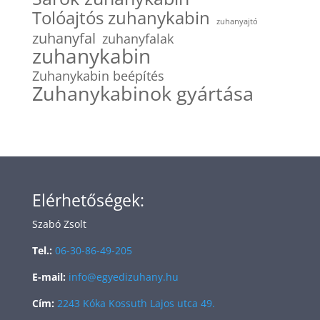
Tolóajtós zuhanykabin
zuhanyajtó
zuhanyfal
zuhanyfalak
zuhanykabin
Zuhanykabin beépítés
Zuhanykabinok gyártása
Elérhetőségek:
Szabó Zsolt
Tel.:
06-30-86-49-205
E-mail:
info@egyedizuhany.hu
Cím:
2243 Kóka Kossuth Lajos utca 49.