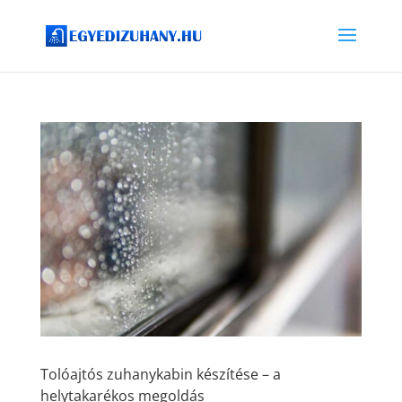
Tolóajtós zuhanykabin készítése – a
helytakarékos megoldás