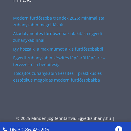
Modern fürdőszoba trendek 2026: minimalista
zuhanykabin megoldások
Akadálymentes fürdőszoba kialakítása egyedi
zuhanykabinnal
Így hozza ki a maximumot a kis fürdőszobából
Egyedi zuhanykabin készítés lépésről lépésre –
tervezéstől a beépítésig
Tolóajtós zuhanykabin készítés – praktikus és
esztétikus megoldás modern fürdőszobákba
© 2025 Minden jog fenntartva. Egyedizuhany.hu |
Impresszum és Tárhelyszolgáltató
06-30-86-49-205