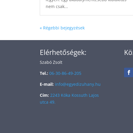
nem csak...
« Régebbi bejegyzések
Elérhetőségek:
Kö
Szabó Zsolt
Tel.:
06-30-86-49-205
E-mail:
info@egyedizuhany.hu
Cím:
2243 Kóka Kossuth Lajos
utca 49.