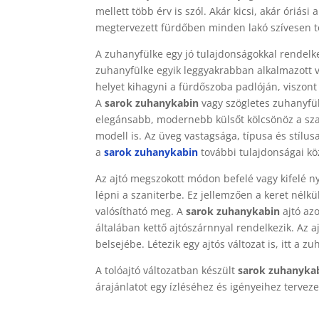
mellett több érv is szól. Akár kicsi, akár óriás
megtervezett fürdőben minden lakó szívesen tö
A zuhanyfülke egy jó tulajdonságokkal rendelk
zuhanyfülke egyik leggyakrabban alkalmazott 
helyet kihagyni a fürdőszoba padlóján, viszon
A
sarok zuhanykabin
vagy szögletes zuhanyfülk
elegánsabb, modernebb külsőt kölcsönöz a szan
modell is. Az üveg vastagsága, típusa és stílu
a
sarok zuhanykabin
további tulajdonságai kö
Az ajtó megszokott módon befelé vagy kifelé nyí
lépni a szaniterbe. Ez jellemzően a keret nélkül
valósítható meg. A
sarok zuhanykabin
ajtó azo
általában kettő ajtószárnnyal rendelkezik. Az a
belsejébe. Létezik egy ajtós változat is, itt a 
A tolóajtó változatban készült
sarok zuhanyka
árajánlatot egy ízléséhez és igényeihez tervez