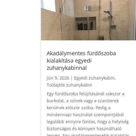
Akadálymentes fürdőszoba
kialakítása egyedi
zuhanykabinnal
jún 9, 2026
|
Egyedi zuhanykabin
,
Tolóajtós zuhanykabin
Egy fürdőszoba felújításánál sokszor a
burkolat, a színek vagy a szaniterek
kerülnek először szóba. Pedig a
mindennapi használat szempontjából
legalább ennyire fontos, hogy a helyiség
biztonságos és könnyen használható
legyen. Egy akadálymentesebb kialakítás