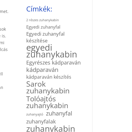
Címkék:
emet.
2 részes zuhanykabin
Egyedi zuhanyfal
sok
Egyedi zuhanyfal
 is.
készítése
ami
egyedi
lcás
zuhanykabin
Egyrészes kádparaván
kádparaván
ll
kádparaván készítés
Sarok
an
zuhanykabin
Tolóajtós
zuhanykabin
zuhanyfal
zuhanyajtó
zuhanyfalak
zuhanykabin