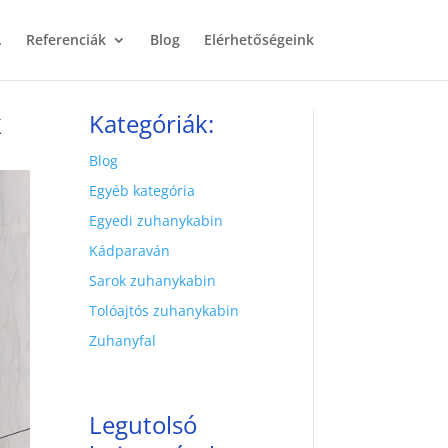
.
Referenciák
Blog
Elérhetőségeink
k
Kategóriák:
Blog
Egyéb kategória
Egyedi zuhanykabin
Kádparaván
Sarok zuhanykabin
Tolóajtós zuhanykabin
Zuhanyfal
Legutolsó