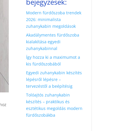
bejegyzések:
Modern fürdőszoba trendek
2026: minimalista
zuhanykabin megoldások
Akadálymentes fürdőszoba
kialakítása egyedi
zuhanykabinnal
Így hozza ki a maximumot a
kis fürdőszobából
Egyedi zuhanykabin készítés
lépésről lépésre –
tervezéstől a beépítésig
Tolóajtós zuhanykabin
készítés – praktikus és
ához
esztétikus megoldás modern
fürdőszobákba