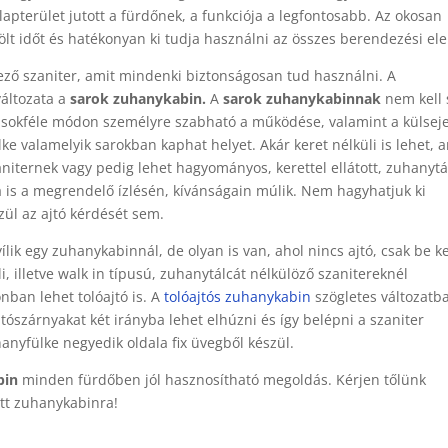
i alapterület jutott a fürdőnek, a funkciója a legfontosabb. Az okosan
lt időt és hatékonyan ki tudja használni az összes berendezési el
ező szaniter, amit mindenki biztonságosan tud használni. A
változata a
sarok zuhanykabin.
A
sarok zuhanykabinnak
nem kell 
t sokféle módon személyre szabható a működése, valamint a külseje
e valamelyik sarokban kaphat helyet. Akár keret nélküli is lehet, 
iternek vagy pedig lehet hagyományos, kerettel ellátott, zuhanytá
sa is a megrendelő ízlésén, kívánságain múlik. Nem hagyhatjuk ki
zül az ajtó kérdését sem.
lik egy zuhanykabinnál, de olyan is van, ahol nincs ajtó, csak be ke
i, illetve walk in típusú, zuhanytálcát nélkülöző szanitereknél
nban lehet tolóajtó is. A
tolóajtós zuhanykabin
szögletes változatb
jtószárnyakat két irányba lehet elhúzni és így belépni a szaniter
zuhanyfülke negyedik oldala fix üvegből készül.
bin
minden fürdőben jól hasznosítható megoldás. Kérjen tőlünk
ett zuhanykabinra!