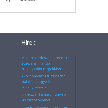
Hírek:
Modern fürdőszoba trendek
2026: minimalista
zuhanykabin megoldások
Akadálymentes fürdőszoba
kialakítása egyedi
zuhanykabinnal
Így hozza ki a maximumot a
kis fürdőszobából
Egyedi zuhanykabin készítés