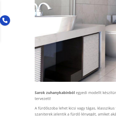
Sarok zuhanykabinból
egyedi modellt készítü
tervezett!
A fürdőszoba lehet kicsi vagy tágas, klasszikus
szaniterek jelentik a fürdő lényegét, amiket ak