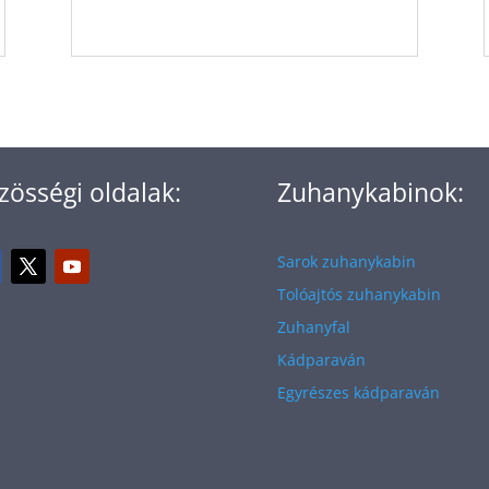
zösségi oldalak:
Zuhanykabinok:
Sarok zuhanykabin
Tolóajtós zuhanykabin
Zuhanyfal
Kádparaván
Egyrészes kádparaván