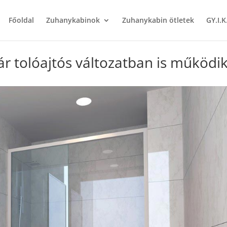
Főoldal
Zuhanykabinok
Zuhanykabin ötletek
GY.I.K
r tolóajtós változatban is működi