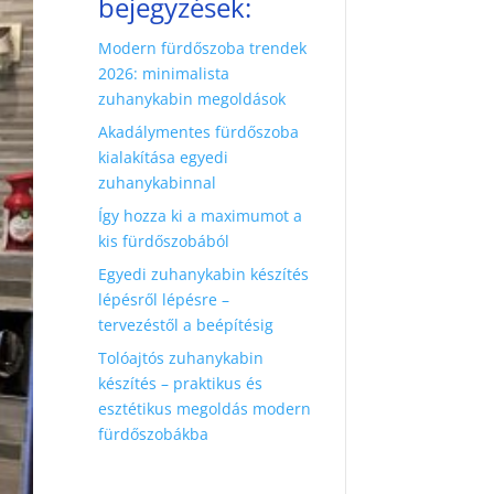
bejegyzések:
Modern fürdőszoba trendek
2026: minimalista
zuhanykabin megoldások
Akadálymentes fürdőszoba
kialakítása egyedi
zuhanykabinnal
Így hozza ki a maximumot a
kis fürdőszobából
Egyedi zuhanykabin készítés
lépésről lépésre –
tervezéstől a beépítésig
Tolóajtós zuhanykabin
készítés – praktikus és
esztétikus megoldás modern
fürdőszobákba