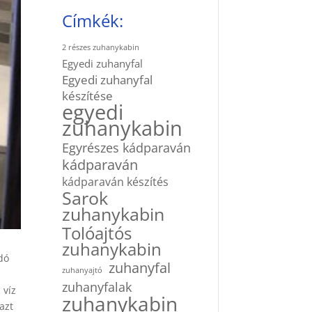
Címkék:
2 részes zuhanykabin
Egyedi zuhanyfal
Egyedi zuhanyfal
készítése
egyedi
zuhanykabin
Egyrészes kádparaván
kádparaván
kádparaván készítés
Sarok
zuhanykabin
Tolóajtós
zuhanykabin
dó
zuhanyfal
zuhanyajtó
zuhanyfalak
 víz
zuhanykabin
azt