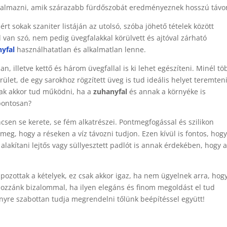
 alkalmazni, amik szárazabb fürdőszobát eredményeznek hosszú távo
ért sokak szaniter listáján az utolsó, szóba jöhető tételek között
 van szó, nem pedig üvegfalakkal körülvett és ajtóval zárható
yfal
használhatatlan és alkalmatlan lenne.
, illetve kettő és három üvegfallal is ki lehet egészíteni. Minél tö
ület, de egy sarokhoz rögzített üveg is tud ideális helyet teremten
ak akkor tud működni, ha a
zuhanyfal
és annak a környéke is
 pontosan?
csen se kerete, se fém alkatrészei. Pontmegfogással és szilikon
 meg, hogy a réseken a víz távozni tudjon. Ezen kívül is fontos, hogy
alakítani lejtős vagy süllyesztett padlót is annak érdekében, hogy a
zottak a kételyek, ez csak akkor igaz, ha nem ügyelnek arra, hog
hozzánk bizalommal, ha ilyen elegáns és finom megoldást el tud
nyre szabottan tudja megrendelni tőlünk beépítéssel együtt!