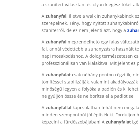
a szanitert választani és olyan kiegészítőket
A
zuhanyfal
, illetve a walk in zuhanykabinok ez
szerepelnek. Tény, hogy nyitott zuhanykabinról
szaniterről, de ez nem jelenti azt, hogy a
zuhan
A
zuhanyfal
megrendelhető egy falas változatban
fal, annál védettebb a zuhanyzásra használt ter
napi mosakodáshoz. A dolog természetesen cs
professzionálisan van kialakítva. Mit jelent ez
A
zuhanyfalat
csak néhány ponton rögzítik, nin
tömítéssel stabilizálják, valamint akadályozzák
minőségű legyen a folyóka a padlón és ki lehet 
ne gyűljön össze és ne borítsa el a padlót se.
A
zuhanyfallal
kapcsolatban tehát nem megalapo
minden szempontból jól építsék ki. Forduljon 
képzelni a fürdőszobájában! A
zuhanyfalat
igé