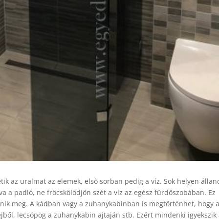
tik az uralmat az elemek, első sorban pedig a víz. Sok helyen állan
tva a padló, ne fröcskölődjön szét a víz az egész fürdőszobában. Ez
nik meg. A kádban vagy a zuhanykabinban is megtörténhet, hogy a
ből, lecsöpög a zuhanykabin ajtaján stb. Ezért mindenki igyekszik 