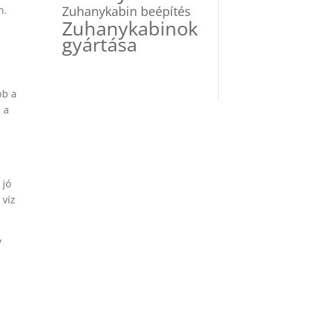
Zuhanykabin beépítés
n.
Zuhanykabinok
gyártása
bb a
i a
 jó
 víz
y