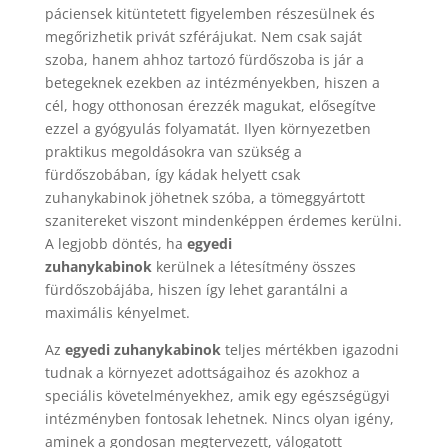
páciensek kitüntetett figyelemben részesülnek és
megőrizhetik privát szférájukat. Nem csak saját
szoba, hanem ahhoz tartozó fürdőszoba is jár a
betegeknek ezekben az intézményekben, hiszen a
cél, hogy otthonosan érezzék magukat, elősegítve
ezzel a gyógyulás folyamatát. Ilyen környezetben
praktikus megoldásokra van szükség a
fürdőszobában, így kádak helyett csak
zuhanykabinok jöhetnek szóba, a tömeggyártott
szanitereket viszont mindenképpen érdemes kerülni.
A legjobb döntés, ha
egyedi
zuhanykabinok
kerülnek a létesítmény összes
fürdőszobájába, hiszen így lehet garantálni a
maximális kényelmet.
Az
egyedi zuhanykabinok
teljes mértékben igazodni
tudnak a környezet adottságaihoz és azokhoz a
speciális követelményekhez, amik egy egészségügyi
intézményben fontosak lehetnek. Nincs olyan igény,
aminek a gondosan megtervezett, válogatott