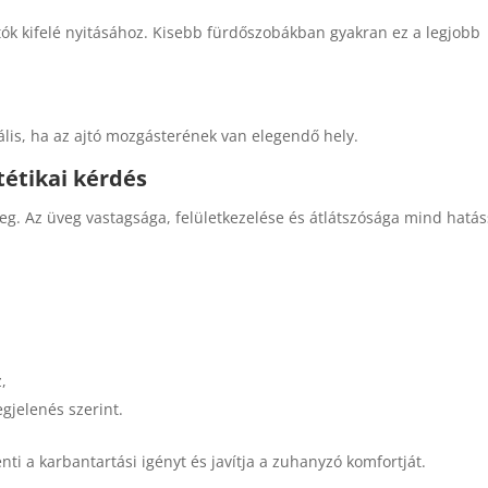
ajtók kifelé nyitásához. Kisebb fürdőszobákban gyakran ez a legjobb
ális, ha az ajtó mozgásterének van elegendő hely.
tétikai kérdés
g. Az üveg vastagsága, felületkezelése és átlátszósága mind hatás
,
egjelenés szerint.
ti a karbantartási igényt és javítja a zuhanyzó komfortját.