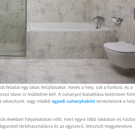
b feladat egy lakás felújításakor. Kevés a hely, sok a funkció, és a
sszú távon is működnie kell. A zuhanyzó kialakítása különösen fon
t választunk, vagy inkább
egyedi zuhanykabint
terveztetünk a hel
últ években folyamatosan nőtt, mert egyre több lakásban és házb
 átgondolt térkihasználásra és az egyszerű, letisztult megjelenésre.