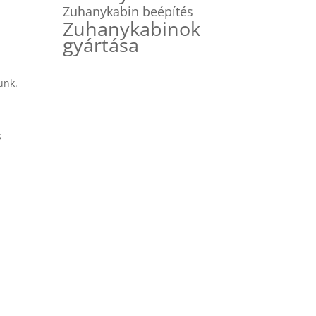
Zuhanykabin beépítés
Zuhanykabinok
gyártása
ünk.
s