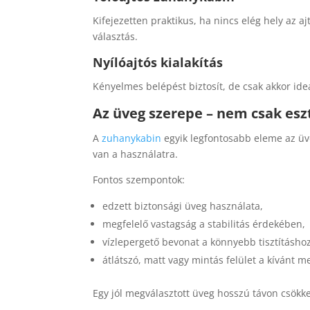
Kifejezetten praktikus, ha nincs elég hely az 
választás.
Nyílóajtós kialakítás
Kényelmes belépést biztosít, de csak akkor ide
Az üveg szerepe – nem csak esz
A
zuhanykabin
egyik legfontosabb eleme az üve
van a használatra.
Fontos szempontok:
edzett biztonsági üveg használata,
megfelelő vastagság a stabilitás érdekében,
vízlepergető bevonat a könnyebb tisztításhoz
átlátszó, matt vagy mintás felület a kívánt m
Egy jól megválasztott üveg hosszú távon csökken