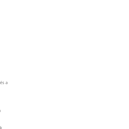
 és a
n
ak