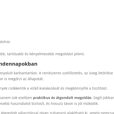
áshoz.
abb, tartósabb és kényelmesebb megoldást jelent.
mindennapokban
yolult karbantartást. A rendszeres szellőztetés, az üveg letörlése
n is megőrzi az állapotát.
yek csökkentik a vízkő kialakulását és megkönnyítik a tisztítást.
, hanem sok esetben
praktikus és átgondolt megoldás
. Segít jobba
sebb használatot biztosít, és hosszú távon is jól működik.
 átgondolt választással olyan zuhanyzó alakítható ki, amely nemcs