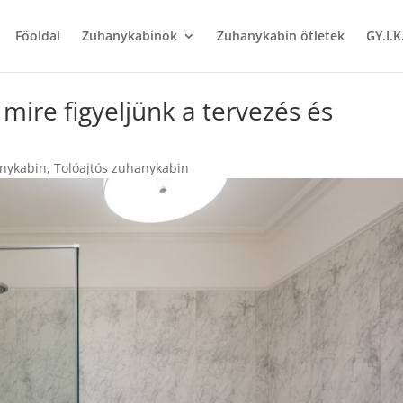
Főoldal
Zuhanykabinok
Zuhanykabin ötletek
GY.I.K
mire figyeljünk a tervezés és
anykabin
,
Tolóajtós zuhanykabin