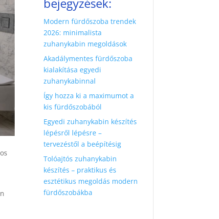
bejegyzések:
Modern fürdőszoba trendek
2026: minimalista
zuhanykabin megoldások
Akadálymentes fürdőszoba
kialakítása egyedi
zuhanykabinnal
Így hozza ki a maximumot a
kis fürdőszobából
Egyedi zuhanykabin készítés
lépésről lépésre –
tervezéstől a beépítésig
tos
Tolóajtós zuhanykabin
y
készítés – praktikus és
esztétikus megoldás modern
fürdőszobákba
an