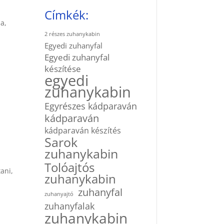
Címkék:
a,
2 részes zuhanykabin
Egyedi zuhanyfal
Egyedi zuhanyfal
készítése
egyedi
zuhanykabin
Egyrészes kádparaván
kádparaván
kádparaván készítés
Sarok
zuhanykabin
Tolóajtós
ani,
zuhanykabin
zuhanyfal
zuhanyajtó
zuhanyfalak
zuhanykabin