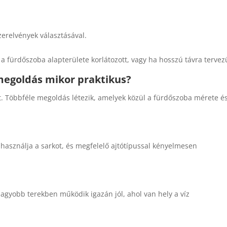
zerelvények választásával.
a fürdőszoba alapterülete korlátozott, vagy ha hosszú távra tervez
megoldás mikor praktikus?
nt. Többféle megoldás létezik, amelyek közül a fürdőszoba mérete é
ihasználja a sarkot, és megfelelő ajtótípussal kényelmesen
agyobb terekben működik igazán jól, ahol van hely a víz