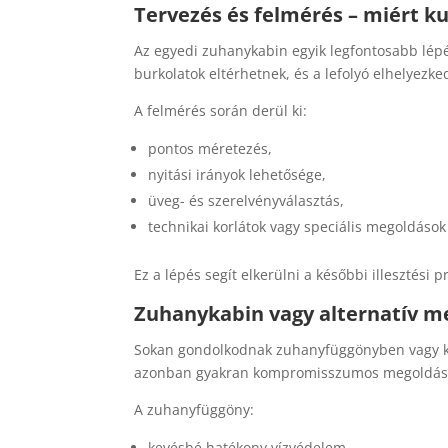
Tervezés és felmérés – miért k
Az egyedi zuhanykabin egyik legfontosabb lépé
burkolatok eltérhetnek, és a lefolyó elhelyezked
A felmérés során derül ki:
pontos méretezés,
nyitási irányok lehetősége,
üveg- és szerelvényválasztás,
technikai korlátok vagy speciális megoldáso
Ez a lépés segít elkerülni a későbbi illesztési 
Zuhanykabin vagy alternatív m
Sokan gondolkodnak zuhanyfüggönyben vagy ká
azonban gyakran kompromisszumos megoldás
A zuhanyfüggöny:
kevésbé hatékony vízvédelem,