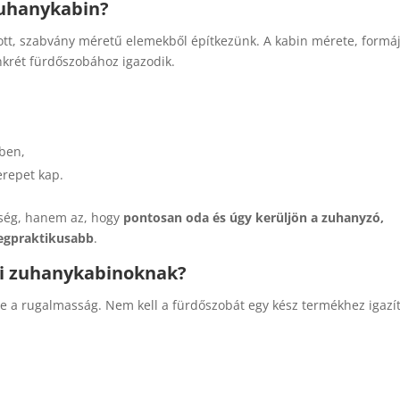
zuhanykabin?
tt, szabvány méretű elemekből építkezünk. A kabin mérete, formáj
onkrét fürdőszobához igazodik.
ben,
erepet kap.
ség, hanem az, hogy
pontosan oda és úgy kerüljön a zuhanyzó,
legpraktikusabb
.
di zuhanykabinoknak?
e a rugalmasság. Nem kell a fürdőszobát egy kész termékhez igazít