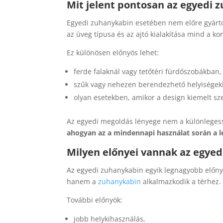
Mit jelent pontosan az egyedi 
Egyedi zuhanykabin esetében nem előre gyárto
az üveg típusa és az ajtó kialakítása mind a k
Ez különösen előnyös lehet:
ferde falaknál vagy tetőtéri fürdőszobákban,
szűk vagy nehezen berendezhető helyiségek
olyan esetekben, amikor a design kiemelt sz
Az egyedi megoldás lényege nem a különleges
ahogyan az a mindennapi használat során a 
Milyen előnyei vannak az egye
Az egyedi zuhanykabin egyik legnagyobb előny
hanem a
zuhanykabin
alkalmazkodik a térhez.
További előnyök:
jobb helykihasználás,