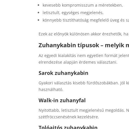
kevesebb kompromisszum a méretekben,
letisztult, egységes megjelenés,
könnyebb tisztíthatóság megfelelő üveg és s
Ezek az előnyök különösen akkor érezhetők, ha 
Zuhanykabin típusok – melyik 
Az egyedi kialakítás nem egyetlen formát jele
elrendezése alapján érdemes választani.
Sarok zuhanykabin
Gyakori választás kisebb fürdőszobákban. Jól k
használható.
Walk-in zuhanyfal
Nyitottabb, letisztult megjelenésű megoldás. N
szétfröccsenésének kezelésére.
Tolóajtós zuhanykabin