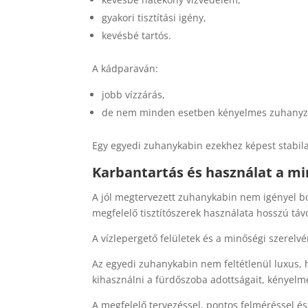
gyakori tisztítási igény,
kevésbé tartós.
A kádparaván:
jobb vízzárás,
de nem minden esetben kényelmes zuhanyz
Egy egyedi zuhanykabin ezekhez képest stabil
Karbantartás és használat a 
A jól megtervezett zuhanykabin nem igényel bon
megfelelő tisztítószerek használata hosszú távo
A vízlepergető felületek és a minőségi szerelvén
Az egyedi zuhanykabin nem feltétlenül luxus
kihasználni a fürdőszoba adottságait, kényelme
A megfelelő tervezéssel, pontos felméréssel és