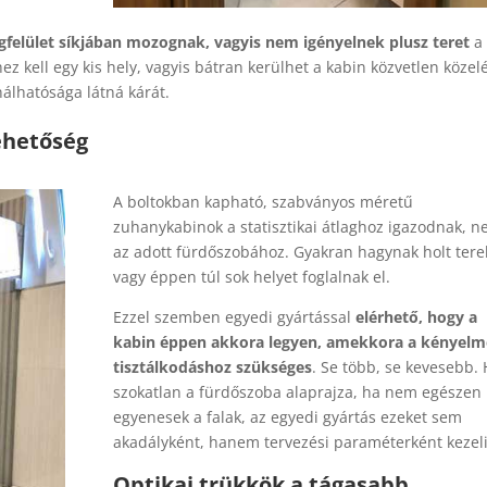
egfelület síkjában mozognak, vagyis nem igényelnek plusz teret
a
ez kell egy kis hely, vagyis bátran kerülhet a kabin közvetlen közel
álhatósága látná kárát.
ehetőség
A boltokban kapható, szabványos méretű
zuhanykabinok a statisztikai átlaghoz igazodnak, 
az adott fürdőszobához. Gyakran hagynak holt tere
vagy éppen túl sok helyet foglalnak el.
Ezzel szemben egyedi gyártással
elérhető, hogy a
kabin éppen akkora legyen, amekkora a kényelm
tisztálkodáshoz szükséges
. Se több, se kevesebb.
szokatlan a fürdőszoba alaprajza, ha nem egészen
egyenesek a falak, az egyedi gyártás ezeket sem
akadályként, hanem tervezési paraméterként kezeli
Optikai trükkök a tágasabb