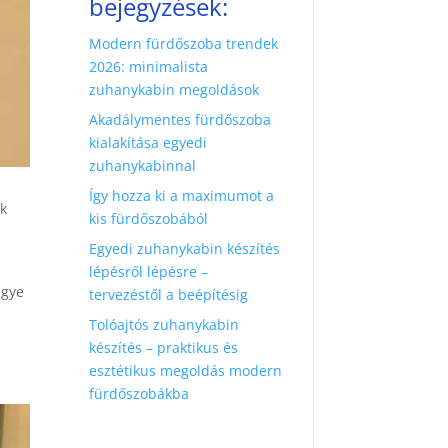
bejegyzések:
Modern fürdőszoba trendek
2026: minimalista
zuhanykabin megoldások
Akadálymentes fürdőszoba
kialakítása egyedi
zuhanykabinnal
Így hozza ki a maximumot a
ek
kis fürdőszobából
Egyedi zuhanykabin készítés
lépésről lépésre –
egye
tervezéstől a beépítésig
Tolóajtós zuhanykabin
készítés – praktikus és
esztétikus megoldás modern
fürdőszobákba