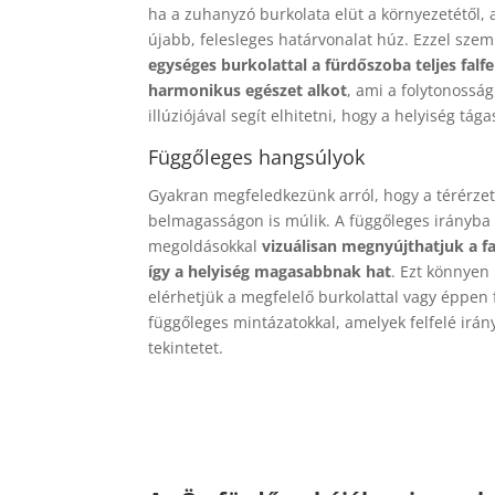
ha a zuhanyzó burkolata elüt a környezetétől, 
újabb, felesleges határvonalat húz. Ezzel sze
egységes burkolattal a fürdőszoba teljes falfe
harmonikus egészet alkot
, ami a folytonosság
illúziójával segít elhitetni, hogy a helyiség tág
Függőleges hangsúlyok
Gyakran megfeledkezünk arról, hogy a térérzet
belmagasságon is múlik. A függőleges irányba
megoldásokkal
vizuálisan megnyújthatjuk a fa
így a helyiség magasabbnak hat
. Ezt könnyen
elérhetjük a megfelelő burkolattal vagy éppen 
függőleges mintázatokkal, amelyek felfelé irány
tekintetet.