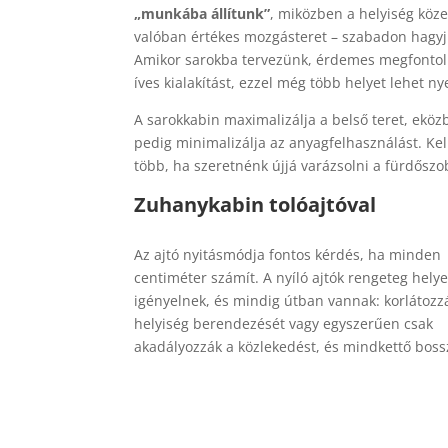
„munkába állítunk”
, miközben a helyiség köze
valóban értékes mozgásteret – szabadon hagyj
Amikor sarokba tervezünk, érdemes megfontol
íves kialakítást, ezzel még több helyet lehet ny
A sarokkabin maximalizálja a belső teret, eköz
pedig minimalizálja az anyagfelhasználást. Kel
több, ha szeretnénk újjá varázsolni a fürdőszo
Zuhanykabin tolóajtóval
Az ajtó nyitásmódja fontos kérdés, ha minden
centiméter számít. A nyíló ajtók rengeteg helye
igényelnek, és mindig útban vannak: korlátozz
helyiség berendezését vagy egyszerűen csak
akadályozzák a közlekedést, és mindkettő boss