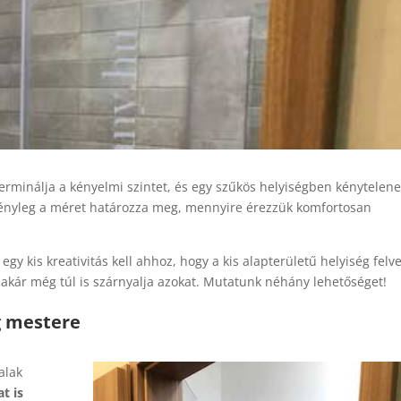
erminálja a kényelmi szintet, és egy szűkös helyiségben kénytelen
ényleg a méret határozza meg, mennyire érezzük komfortosan
egy kis kreativitás kell ahhoz, hogy a kis alapterületű helyiség felv
 akár még túl is szárnyalja azokat. Mutatunk néhány lehetőséget!
g mestere
alak
at is