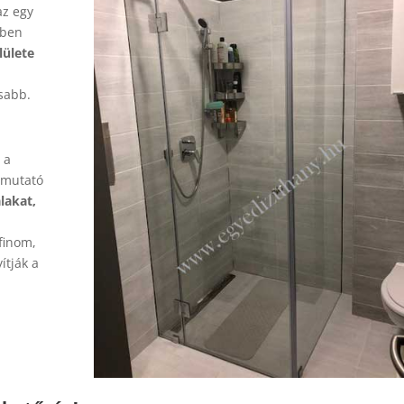
az egy
mben
lülete
asabb.
 a
 mutató
lakat,
finom,
ítják a