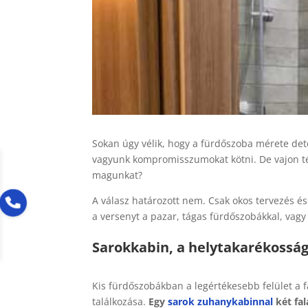
Sokan úgy vélik, hogy a fürdőszoba mérete det
vagyunk kompromisszumokat kötni. De vajon t
magunkat?
A válasz határozott nem. Csak okos tervezés és 
a versenyt a pazar, tágas fürdőszobákkal, vagy
Sarokkabin, a helytakarékossá
Kis fürdőszobákban a legértékesebb felület a f
találkozása.
Egy
sarok zuhanykabinnal
két fal