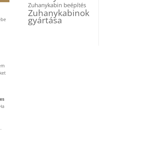
Zuhanykabin beépítés
Zuhanykabinok
gyártása
ébe
nem
ket
es
 Ha
.