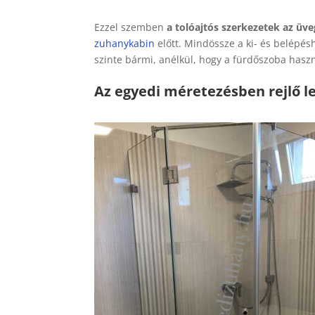
Ezzel szemben
a tolóajtós szerkezetek az üv
zuhanykabin
előtt. Mindössze a ki- és belépésh
szinte bármi, anélkül, hogy a fürdőszoba haszn
Az egyedi méretezésben rejlő l