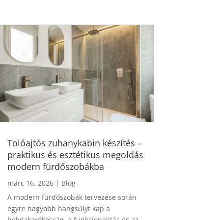
Tolóajtós zuhanykabin készítés –
praktikus és esztétikus megoldás
modern fürdőszobákba
márc 16, 2026
|
Blog
A modern fürdőszobák tervezése során
egyre nagyobb hangsúlyt kap a
helytakarékosság, a funkcionalitás és az