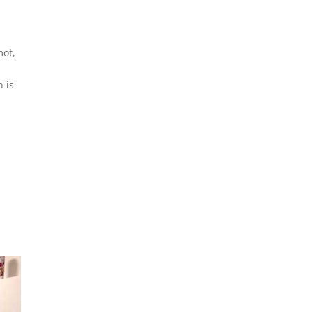
mot,
 is