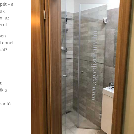
pét – a
uk.
ni az
erni.
ben
l ennél
bát?
t
ák a
zantó.