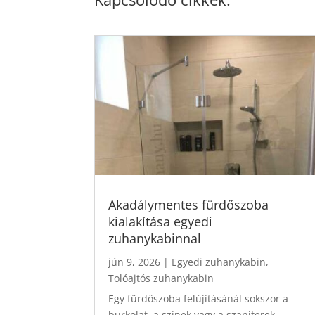
Akadálymentes fürdőszoba
kialakítása egyedi
zuhanykabinnal
jún 9, 2026
|
Egyedi zuhanykabin
,
Tolóajtós zuhanykabin
Egy fürdőszoba felújításánál sokszor a
burkolat, a színek vagy a szaniterek