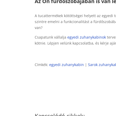
Az Ön fürdőszobájában is van l
A tucattermékek kötöttségei helyett az egyedi t
szintre emelni a funkcionalitást a fürdőszobá
van?
Csapatunk vállalja
egyedi zuhanykabinok
terve
kötnie. Lépjen velünk kapcsolatba, és kérje ajá
Címkék:
egyedi zuhanykabin
|
Sarok zuhanyka
Kapcsolódó cikkek: