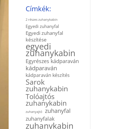
Címkék:
2 részes zuhanykabin
Egyedi zuhanyfal
Egyedi zuhanyfal
készítése
egyedi
zuhanykabin
Egyrészes kádparaván
kádparaván
kádparaván készítés
Sarok
zuhanykabin
Tolóajtós
zuhanykabin
zuhanyfal
zuhanyajtó
zuhanyfalak
zuhanykabin