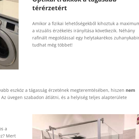
térérzetért
Amikor a fizikai lehetőségekből kihoztuk a maximu
a vizuális érzékelés irányítása következik. Néhány
rafinált megoldással egy helytakarékos zuhanykabin
tudhat még többet!
konyabb eszköz a tágasság érzetének megteremtésében, hiszen
nem
. Az üvegen szabadon átlátni, és a helyiség teljes alapterülete
os a
ez? Mert