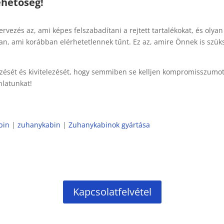
ehetőség!
ervezés az, ami képes felszabadítani a rejtett tartalékokat, és olyan
ban, ami korábban elérhetetlennek tűnt. Ez az, amire Önnek is szük
zését és kivitelezését, hogy semmiben se kelljen kompromisszumo
nlatunkat!
bin
|
zuhanykabin
|
Zuhanykabinok gyártása
Kapcsolatfelvétel