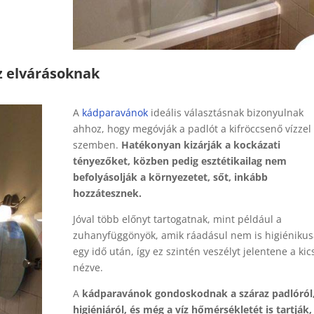
z elvárásoknak
A
kádparavánok
ideális választásnak bizonyulnak
ahhoz, hogy megóvják a padlót a kifröccsenő vízzel
szemben.
Hatékonyan kizárják a kockázati
tényezőket, közben pedig esztétikailag nem
befolyásolják a környezetet, sőt, inkább
hozzátesznek.
Jóval több előnyt tartogatnak, mint például a
zuhanyfüggönyök, amik ráadásul nem is higiénikus
egy idő után, így ez szintén veszélyt jelentene a kic
nézve.
A
kádparavánok gondoskodnak a száraz padlóról
higiéniáról, és még a víz hőmérsékletét is tartják,