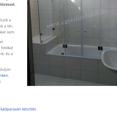
lőzéssel,
lunk a
b a tér,
okat sem.
at
 fotókat
nk, és a
rduljon
inken
,
k
|
kádparaván készítés