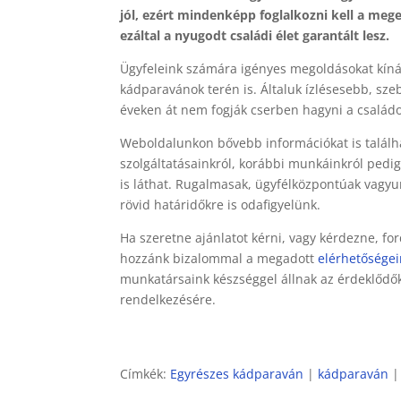
jól, ezért mindenképp foglalkozni kell a mege
ezáltal a nyugodt családi élet garantált lesz.
Ügyfeleink számára igényes megoldásokat kíná
kádparavánok terén is. Általuk ízlésesebb, szeb
éveken át nem fogják cserben hagyni a család
Weboldalunkon bővebb információkat is találh
szolgáltatásainkról, korábbi munkáinkról pedig
is láthat. Rugalmasak, ügyfélközpontúak vagyu
rövid határidőkre is odafigyelünk.
Ha szeretne ajánlatot kérni, vagy kérdezne, fo
hozzánk bizalommal a megadott
elérhetősége
munkatársaink készséggel állnak az érdeklődő
rendelkezésére.
Címkék:
Egyrészes kádparaván
|
kádparaván