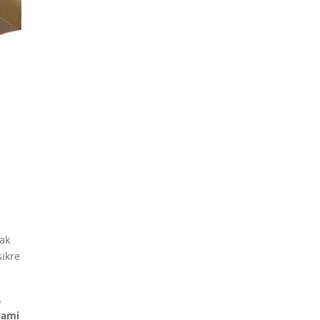
ak
sikre
,
 ami