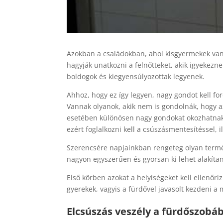
Azokban a családokban, ahol kisgyermekek vann
hagyják unatkozni a felnőtteket, akik igyekezn
boldogok és kiegyensúlyozottak legyenek.
Ahhoz, hogy ez így legyen, nagy gondot kell fo
Vannak olyanok, akik nem is gondolnák, hogy 
esetében különösen nagy gondokat okozhatnak.
ezért foglalkozni kell a csúszásmentesítéssel, il
Szerencsére napjainkban rengeteg olyan termé
nagyon egyszerűen és gyorsan ki lehet alakítan
Első körben azokat a helyiségeket kell ellenőri
gyerekek, vagyis a fürdővel javasolt kezdeni a
Elcsúszás veszély a fürdőszobá