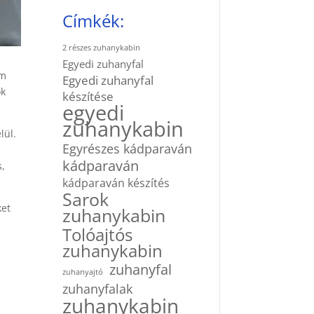
Címkék:
2 részes zuhanykabin
Egyedi zuhanyfal
em
Egyedi zuhanyfal
ők
készítése
egyedi
zuhanykabin
lül.
Egyrészes kádparaván
kádparaván
s,
kádparaván készítés
Sarok
ket
zuhanykabin
Tolóajtós
zuhanykabin
zuhanyfal
zuhanyajtó
zuhanyfalak
zuhanykabin