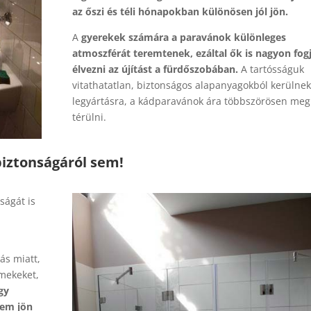
az őszi és téli hónapokban különösen jól jön.
A
gyerekek számára a paravánok különleges
atmoszférát teremtenek, ezáltal ők is nagyon fog
élvezni az újítást a fürdőszobában.
A tartósságuk
vitathatatlan, biztonságos alapanyagokból kerülnek
legyártásra, a kádparavánok ára többszörösen meg
térülni.
biztonságáról sem!
ságát is
ás miatt,
rmekeket,
gy
nem jön