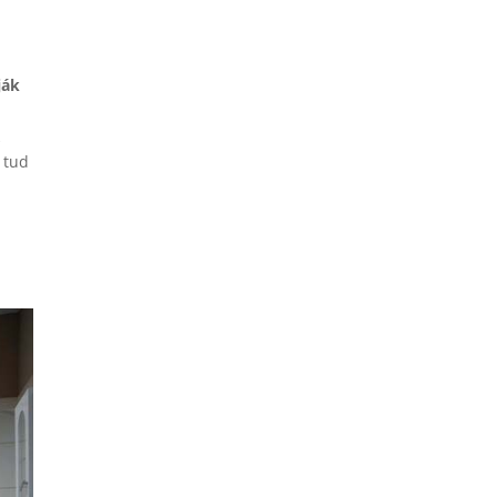
ják
 tud