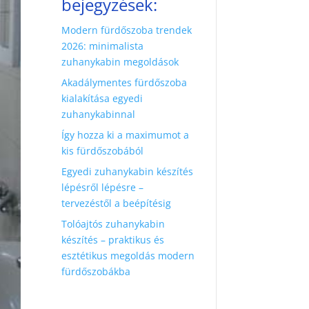
bejegyzések:
Modern fürdőszoba trendek
2026: minimalista
zuhanykabin megoldások
Akadálymentes fürdőszoba
kialakítása egyedi
zuhanykabinnal
Így hozza ki a maximumot a
kis fürdőszobából
Egyedi zuhanykabin készítés
lépésről lépésre –
tervezéstől a beépítésig
Tolóajtós zuhanykabin
készítés – praktikus és
esztétikus megoldás modern
fürdőszobákba