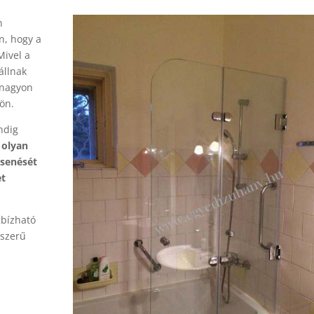
n
n, hogy a
Mivel a
állnak
 nagyon
ön.
ndig
 olyan
csenését
et
gbízható
lszerű