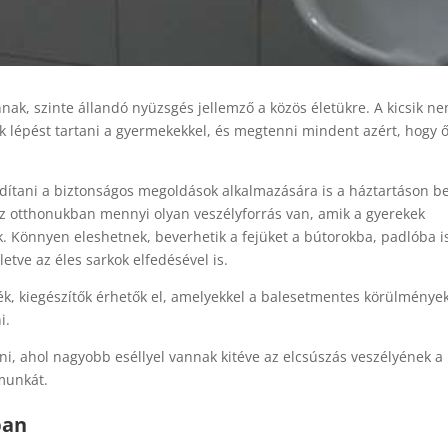
ak, szinte állandó nyüzsgés jellemző a közös életükre. A kicsik n
ek lépést tartani a gyermekekkel, és megtenni mindent azért, hogy 
rdítani a biztonságos megoldások alkalmazására is a háztartáson be
az otthonukban mennyi olyan veszélyforrás van, amik a gyerekek
 Könnyen eleshetnek, beverhetik a fejüket a bútorokba, padlóba i
letve az éles sarkok elfedésével is.
k, kiegészítők érhetők el, amelyekkel a balesetmentes körülménye
i.
zni, ahol nagyobb eséllyel vannak kitéve az elcsúszás veszélyének a
 munkát.
ban