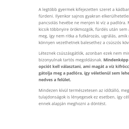
A legtöbb gyermek kifejezetten szeret a kádba
fürdeni. Ilyenkor sajnos gyakran elkerülhetetle
pancsolás hevébe ne menjen ki víz a padlóra. 
kicsik többnyire örökmozgók, fürdés után sem 
meg, így nem ritka a futkározás, ugrálás, amik
könnyen vezethetnek balesethez a csúszós köv
Léteznek csúszásgátlók, azonban ezek nem mi
bizonyulnak tartós megoldásnak.
Mindenképp
opciót kell választani, ami magát a víz kifröc
gátolja meg a padlóra, így véletlenül sem leh
nedves a felület.
Mindezen kívül természetesen az időtálló, me
tulajdonságok is lényegesek ez esetben, így cé
ennek alapján meghozni a döntést.