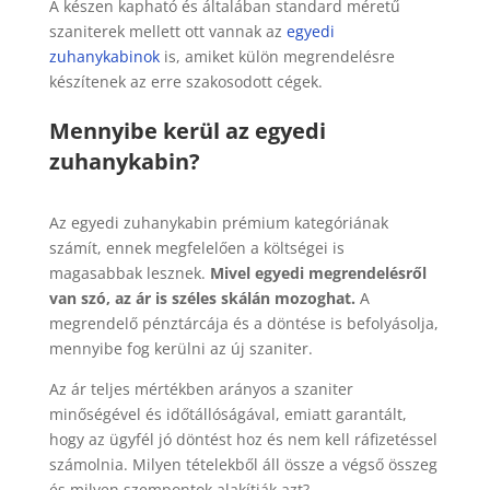
A készen kapható és általában standard méretű
szaniterek mellett ott vannak az
egyedi
zuhanykabinok
is, amiket külön megrendelésre
készítenek az erre szakosodott cégek.
Mennyibe kerül az egyedi
zuhanykabin?
Az egyedi zuhanykabin prémium kategóriának
számít, ennek megfelelően a költségei is
magasabbak lesznek.
Mivel egyedi megrendelésről
van szó, az ár is széles skálán mozoghat.
A
megrendelő pénztárcája és a döntése is befolyásolja,
mennyibe fog kerülni az új szaniter.
Az ár teljes mértékben arányos a szaniter
minőségével és időtállóságával, emiatt garantált,
hogy az ügyfél jó döntést hoz és nem kell ráfizetéssel
számolnia. Milyen tételekből áll össze a végső összeg
és milyen szempontok alakítják azt?