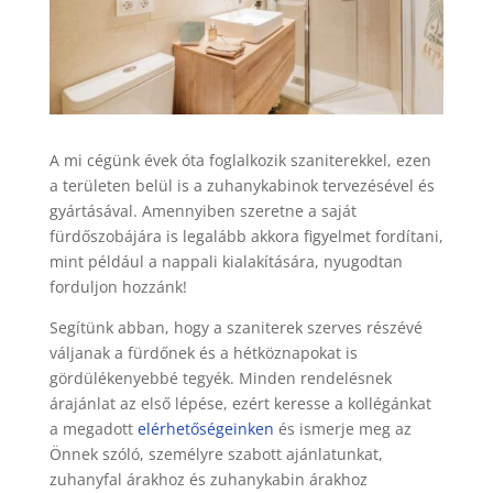
A mi cégünk évek óta foglalkozik szaniterekkel, ezen
a területen belül is a zuhanykabinok tervezésével és
gyártásával. Amennyiben szeretne a saját
fürdőszobájára is legalább akkora figyelmet fordítani,
mint például a nappali kialakítására, nyugodtan
forduljon hozzánk!
Segítünk abban, hogy a szaniterek szerves részévé
váljanak a fürdőnek és a hétköznapokat is
gördülékenyebbé tegyék. Minden rendelésnek
árajánlat az első lépése, ezért keresse a kollégánkat
a megadott
elérhetőségeinken
és ismerje meg az
Önnek szóló, személyre szabott ajánlatunkat,
zuhanyfal árakhoz és zuhanykabin árakhoz