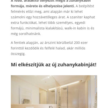
A főbb, áralakító tényezőt mégis a zuhanykabin
formája, mérete és elhelyezése jelenti.
A beépítést
felmérés előzi meg, ami alapján már ki lehet
számolni egy hozzávetőleges árat. A szaniter kaphat
extra funkciókat, lehet több személyes, egyedi
formájú, minimalista kialakítású, walk-in kabin is és
még sorolhatnánk.
A fentiek alapján, az árszint körülbelül 200 ezer
forinttól kezdődik és felfelé halad, akár milliós
összegig.
Mi elkészítjük az új zuhanykabinját!