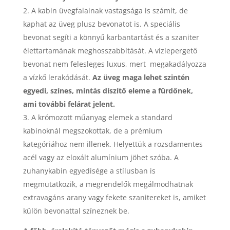
A kabin üvegfalainak vastagsága is számít, de
kaphat az üveg plusz bevonatot is. A speciális
bevonat segíti a könnyű karbantartást és a szaniter
élettartamának meghosszabbítását. A vízlepergető
bevonat nem felesleges luxus, mert megakadályozza
a vízkő lerakódását.
Az üveg maga lehet szintén
egyedi, színes, mintás díszítő eleme a fürdőnek,
ami további felárat jelent.
A krómozott műanyag elemek a standard
kabinoknál megszokottak, de a prémium
kategóriához nem illenek. Helyettük a rozsdamentes
acél vagy az eloxált alumínium jöhet szóba. A
zuhanykabin egyedisége a stílusban is
megmutatkozik, a megrendelők megálmodhatnak
extravagáns arany vagy fekete szanitereket is, amiket
külön bevonattal színeznek be.