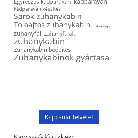
kádparaván
Egyrészes kádparaván
kádparaván készítés
Sarok zuhanykabin
Tolóajtós zuhanykabin
zuhanyajtó
zuhanyfal
zuhanyfalak
zuhanykabin
Zuhanykabin beépítés
Zuhanykabinok gyártása
Kapcsolatfelvétel
Kapcsolódó cikkek: