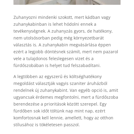
Zuhanyozni mindenki szokott, mert kádban vagy
zuhanykabinban is lehet hódolni ennek a
tevékenységnek. A zuhanyzás gyors, de hatékony,
nem utolsósorban pedig még környezetbarát
választás is. A zuhanykabin megvásárlása éppen
ezért a legjobb döntésnek számít, mert nem pazarol
vele a tulajdonos feleslegesen vizet és a
fürdőszobában is helyet tud felszabadítani.
A legtöbben az egyszerű és költséghatékony
megoldást választják vagyis szaniter áruházból
rendelnek új zuhanykabint. Van egyéb opció is, amit
ugyancsak érdemes megfontolni, mert a fürdőszoba
berendezése a prioritások között szerepel. Egy
fürdőben sok időt töltünk nap mint nap, ezért
komfortosnak kell lennie, amellett, hogy az otthon
stílusához is tökéletesen passzol.