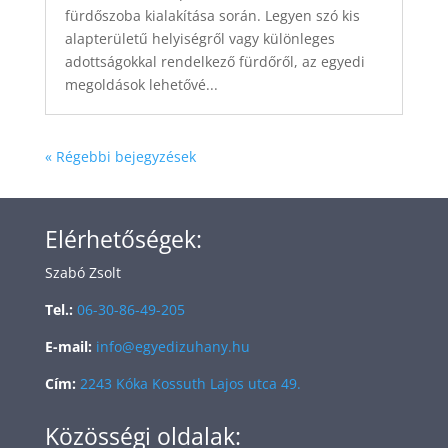
fürdőszoba kialakítása során. Legyen szó kis
alapterületű helyiségről vagy különleges
adottságokkal rendelkező fürdőről, az egyedi
megoldások lehetővé...
« Régebbi bejegyzések
Elérhetőségek:
Szabó Zsolt
Tel.:
06-30-86-49-205
E-mail:
info@egyedizuhany.hu
Cím:
2243 Kóka Kossuth Lajos utca 49.
Közösségi oldalak: