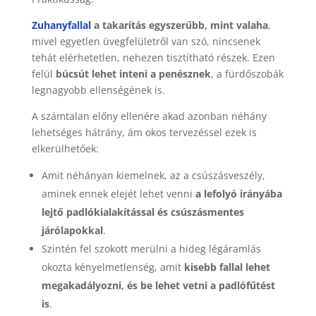
Zuhanyfallal
a takarítás egyszerűbb, mint valaha
,
mivel egyetlen üvegfelületről van szó, nincsenek
tehát elérhetetlen, nehezen tisztítható részek. Ezen
felül
búcsút lehet inteni a penésznek
, a fürdőszobák
legnagyobb ellenségének is.
A számtalan előny ellenére akad azonban néhány
lehetséges hátrány, ám okos tervezéssel ezek is
elkerülhetőek:
Amit néhányan kiemelnek, az a csúszásveszély,
aminek ennek elejét lehet venni
a lefolyó irányába
lejtő padlókialakítással és csúszásmentes
járólapokkal
.
Szintén fel szokott merülni a hideg légáramlás
okozta kényelmetlenség, amit
kisebb fallal lehet
megakadályozni, és be lehet vetni a padlófűtést
is
.