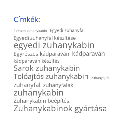
Címkék:
Egyedi zuhanyfal
2 részes zuhanykabin
Egyedi zuhanyfal készítése
egyedi zuhanykabin
kádparaván
Egyrészes kádparaván
kádparaván készítés
Sarok zuhanykabin
Tolóajtós zuhanykabin
zuhanyajtó
zuhanyfal
zuhanyfalak
zuhanykabin
Zuhanykabin beépítés
Zuhanykabinok gyártása