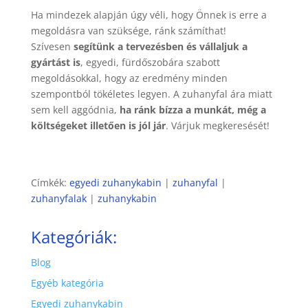
Ha mindezek alapján úgy véli, hogy Önnek is erre a
megoldásra van szüksége, ránk számíthat!
Szívesen
segítünk a tervezésben és vállaljuk a
gyártást is
, egyedi, fürdőszobára szabott
megoldásokkal, hogy az eredmény minden
szempontból tökéletes legyen. A zuhanyfal ára miatt
sem kell aggódnia,
ha ránk bízza a munkát, még a
költségeket illetően is jól jár
. Várjuk megkeresését!
Címkék:
egyedi zuhanykabin
|
zuhanyfal
|
zuhanyfalak
|
zuhanykabin
Kategóriák:
Blog
Egyéb kategória
Egyedi zuhanykabin