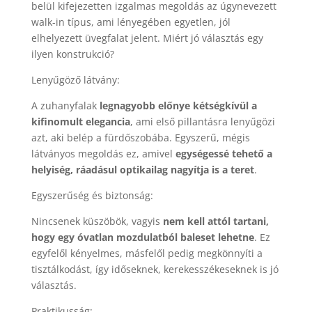
belül kifejezetten izgalmas megoldás az úgynevezett
walk-in típus, ami lényegében egyetlen, jól
elhelyezett üvegfalat jelent. Miért jó választás egy
ilyen konstrukció?
Lenyűgöző látvány:
A zuhanyfalak
legnagyobb előnye kétségkívül a
kifinomult elegancia
, ami első pillantásra lenyűgözi
azt, aki belép a fürdőszobába. Egyszerű, mégis
látványos megoldás ez, amivel
egységessé tehető a
helyiség, ráadásul optikailag nagyítja is a teret
.
Egyszerűség és biztonság:
Nincsenek küszöbök, vagyis
nem kell attól tartani,
hogy egy óvatlan mozdulatból baleset lehetne
. Ez
egyfelől kényelmes, másfelől pedig megkönnyíti a
tisztálkodást, így időseknek, kerekesszékeseknek is jó
választás.
Praktikusság: