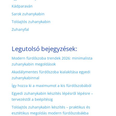
Kádparaván
Sarok zuhanykabin
Tolóajtós zuhanykabin
Zuhanyfal
Legutolsó bejegyzések:
Modern fürdőszoba trendek 2026: minimalista
zuhanykabin megoldások
Akadálymentes fürdőszoba kialakítása egyedi
zuhanykabinnal
Így hozza ki a maximumot a kis fürdőszobából
Egyedi zuhanykabin készítés lépésről lépésre –
tervezéstől a beépítésig
Tolóajtós zuhanykabin készítés – praktikus és
esztétikus megoldás modern fürdőszobákba