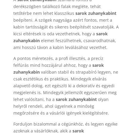
derékszögben találkozó falak megléte, tehát
tetőtérbe nem lehet klasszikus
sarok zuhanykabint
beépíteni. A szögek nagysága azért fontos, mert a
kabin tartósságát és sikeres beépítését szavatolják. A
kicsi eltérések is oda vezethetnek, hogy a
sarok
zuhanykabin
elemei feszülhetnek, csavarodhatnak,
ami hosszú távon a kabin leválásához vezethet.
A pontos méretezés, a profi illesztés, a precíz
felfúrás mind hozzájárul ahhoz, hogy a
sarok
zuhanykabin
valóban stabil és strapabíró legyen, ne
csak esztétikus és praktikus. Mindegyik elvárás
alapvető dolog, ezt egészíti ki a dekoratív és egyedi
megjelenés is. Mindegyik jellemzőt egyszerűen meg
lehet valósítani, ha a
sarok zuhanykabint
olyan
helyről rendeli, ahol ügyelnek a minőség
megőrzésére és a vásárlói igények kielégítésére.
Forduljon bizalommal a cégünkhöz, és legyen egyike
azoknak a vásárlóknak, akik a
sarok