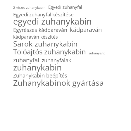
Egyedi zuhanyfal
2 részes zuhanykabin
Egyedi zuhanyfal készítése
egyedi zuhanykabin
kádparaván
Egyrészes kádparaván
kádparaván készítés
Sarok zuhanykabin
Tolóajtós zuhanykabin
zuhanyajtó
zuhanyfal
zuhanyfalak
zuhanykabin
Zuhanykabin beépítés
Zuhanykabinok gyártása