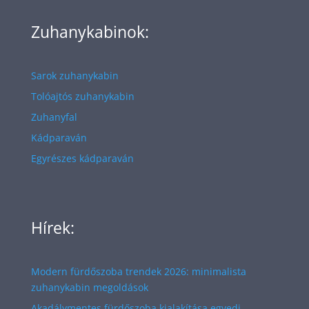
Zuhanykabinok:
Sarok zuhanykabin
Tolóajtós zuhanykabin
Zuhanyfal
Kádparaván
Egyrészes kádparaván
Hírek:
Modern fürdőszoba trendek 2026: minimalista
zuhanykabin megoldások
Akadálymentes fürdőszoba kialakítása egyedi