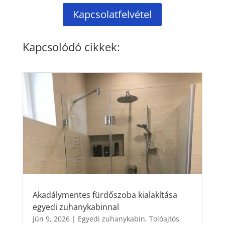
Kapcsolatfelvétel
Kapcsolódó cikkek:
Akadálymentes fürdőszoba kialakítása
egyedi zuhanykabinnal
jún 9, 2026
|
Egyedi zuhanykabin
,
Tolóajtós