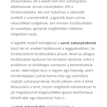
elhasználása, de a kádat nem érzi zuhanyzásra
alkalmasnak, annak zuhanykabin illik a
fürdőszobájába. Ma már hatalmas a választék
ezekből a szaniterekből, a gyártók olyan színes
választékkal szolgálnak, ami minden fürdőszobába
és személyes igénynek megfelelően tökéletes
megoldást nyújt.
A legtöbb modell kétségkívül a
sarok zuhanykabinok
közül kel el, ezekkel találkozunk a leggyakrabban, ha
fürdőszobáról-fürdőszobára járunk. Mivel az átlagos
fürdőszobák tipikusan kis területen épülnek, ezért a
praktikum az elsődleges szempont a berendezésük
során. Akármilyen kicsi is legyen egy helyiség, azért
mindenképpen juthat benne hely egy személyre
szabott zuhanysaroknak. Ennél jobban nem is lehet
kihasználni a teret, hiszen megfelelő méretezéssel és
jól megválasztott kiegészítőkkel igazán komfortossá
tehető akár egy talpalatnyi hely is.
A
sarok zuhanykabin
számára fontos a