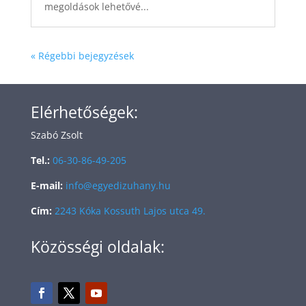
megoldások lehetővé...
« Régebbi bejegyzések
Elérhetőségek:
Szabó Zsolt
Tel.:
06-30-86-49-205
E-mail:
info@egyedizuhany.hu
Cím:
2243 Kóka Kossuth Lajos utca 49.
Közösségi oldalak: