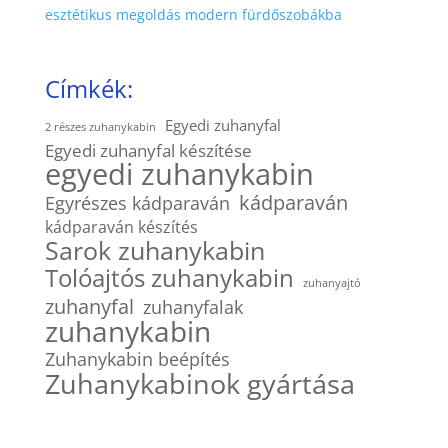
esztétikus megoldás modern fürdőszobákba
Címkék:
Egyedi zuhanyfal
2 részes zuhanykabin
Egyedi zuhanyfal készítése
egyedi zuhanykabin
kádparaván
Egyrészes kádparaván
kádparaván készítés
Sarok zuhanykabin
Tolóajtós zuhanykabin
zuhanyajtó
zuhanyfal
zuhanyfalak
zuhanykabin
Zuhanykabin beépítés
Zuhanykabinok gyártása