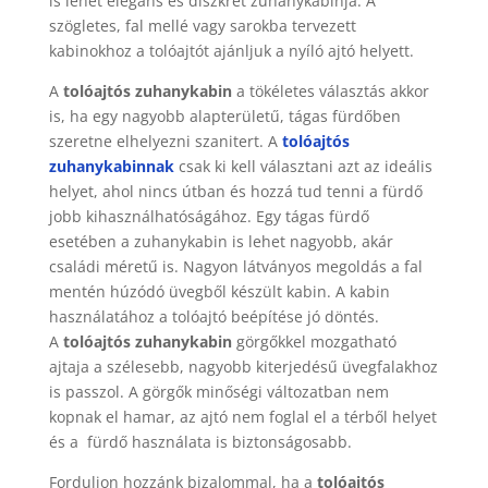
is lehet elegáns és diszkrét zuhanykabinja. A
szögletes, fal mellé vagy sarokba tervezett
kabinokhoz a tolóajtót ajánljuk a nyíló ajtó helyett.
A
tolóajtós zuhanykabin
a tökéletes választás akkor
is, ha egy nagyobb alapterületű, tágas fürdőben
szeretne elhelyezni szanitert. A
tolóajtós
zuhanykabinnak
csak ki kell választani azt az ideális
helyet, ahol nincs útban és hozzá tud tenni a fürdő
jobb kihasználhatóságához. Egy tágas fürdő
esetében a zuhanykabin is lehet nagyobb, akár
családi méretű is. Nagyon látványos megoldás a fal
mentén húzódó üvegből készült kabin. A kabin
használatához a tolóajtó beépítése jó döntés.
A
tolóajtós zuhanykabin
görgőkkel mozgatható
ajtaja a szélesebb, nagyobb kiterjedésű üvegfalakhoz
is passzol. A görgők minőségi változatban nem
kopnak el hamar, az ajtó nem foglal el a térből helyet
és a fürdő használata is biztonságosabb.
Forduljon hozzánk bizalommal, ha a
tolóajtós