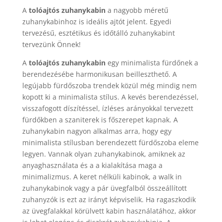
A
tolóajtós zuhanykabin
a nagyobb méretű
zuhanykabinhoz is ideális ajtót jelent. Egyedi
tervezésű, esztétikus és időtálló zuhanykabint
tervezünk Önnek!
A
tolóajtós zuhanykabin
egy minimalista fürdőnek a
berendezésébe harmonikusan beilleszthető. A
legújabb fürdőszoba trendek közül még mindig nem
kopott ki a minimalista stílus. A kevés berendezéssel,
visszafogott díszítéssel, ízléses arányokkal tervezett
fürdőkben a szaniterek is főszerepet kapnak. A
zuhanykabin nagyon alkalmas arra, hogy egy
minimalista stílusban berendezett fürdőszoba eleme
legyen. Vannak olyan zuhanykabinok, amiknek az
anyaghasználata és a a kialakítása maga a
minimalizmus. A keret nélküli kabinok, a walk in
zuhanykabinok vagy a pár üvegfalból összeállított
zuhanyzók is ezt az irányt képviselik. Ha ragaszkodik
az üvegfalakkal körülvett kabin használatához, akkor