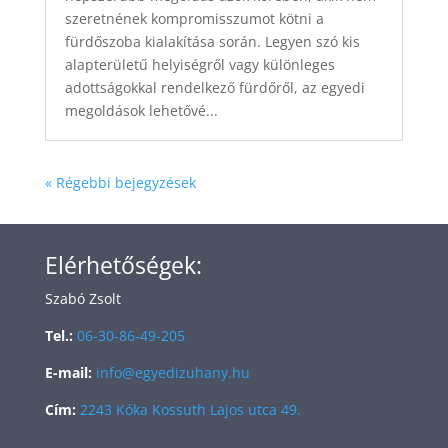
szeretnének kompromisszumot kötni a
fürdőszoba kialakítása során. Legyen szó kis
alapterületű helyiségről vagy különleges
adottságokkal rendelkező fürdőről, az egyedi
megoldások lehetővé...
« Régebbi bejegyzések
Elérhetőségek:
Szabó Zsolt
Tel.:
06-30-86-49-205
E-mail:
info@egyedizuhany.hu
Cím:
2243 Kóka Kossuth Lajos utca 49.