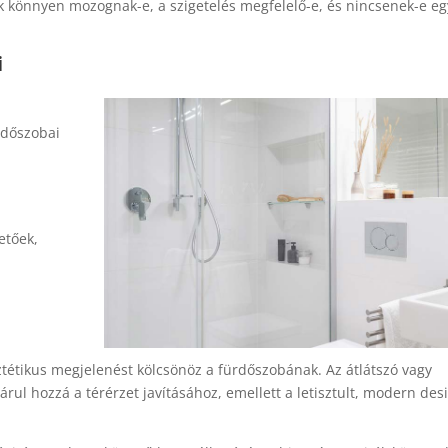
k könnyen mozognak-e, a szigetelés megfelelő-e, és nincsenek-e e
i
rdőszobai
:
etőek,
ztétikus megjelenést kölcsönöz a fürdőszobának. Az átlátszó vagy
járul hozzá a térérzet javításához, emellett a letisztult, modern des