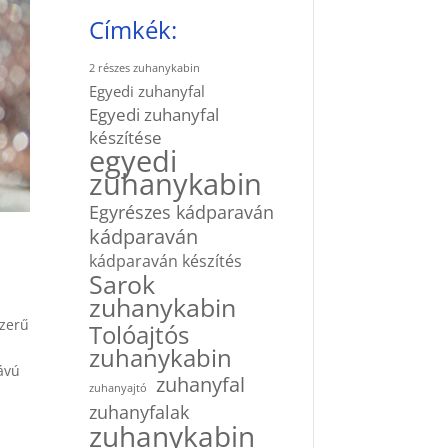
Címkék:
2 részes zuhanykabin
Egyedi zuhanyfal
Egyedi zuhanyfal
készítése
egyedi
zuhanykabin
Egyrészes kádparaván
kádparaván
kádparaván készítés
Sarok
zuhanykabin
szerű
Tolóajtós
zuhanykabin
távú
zuhanyfal
zuhanyajtó
zuhanyfalak
zuhanykabin