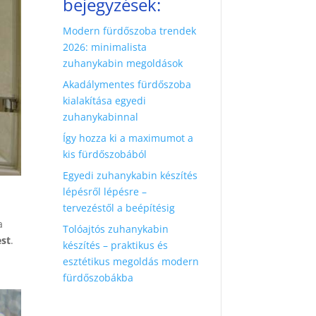
bejegyzések:
Modern fürdőszoba trendek
2026: minimalista
zuhanykabin megoldások
Akadálymentes fürdőszoba
kialakítása egyedi
zuhanykabinnal
Így hozza ki a maximumot a
kis fürdőszobából
Egyedi zuhanykabin készítés
lépésről lépésre –
tervezéstől a beépítésig
a
Tolóajtós zuhanykabin
est
.
készítés – praktikus és
esztétikus megoldás modern
fürdőszobákba