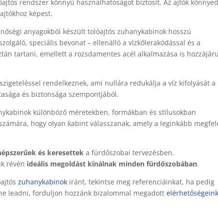
lóajtós rendszer könnyű használhatóságot biztosít. Az ajtók könnye
ajtókhoz képest.
inőségi anyagokból készült tolóajtós zuhanykabinok hosszú
szolgáló, speciális bevonat – ellenálló a vízkőlerakódással és a
án tartani, emellett a rozsdamentes acél alkalmazása is hozzájáru
szigeteléssel rendelkeznek, ami nullára redukálja a víz kifolyását a
ztasága és biztonsága szempontjából.
hanykabinok különböző méretekben, formákban és stílusokban
 számára, hogy olyan kabint válasszanak, amely a leginkább megfel
népszerűek és keresettek
a fürdőszobai tervezésben.
guk révén
ideális megoldást kínálnak minden fürdőszobában
.
óajtós
zuhanykabinok
iránt, tekintse meg referenciáinkat, ha pedig
etne leadni, forduljon hozzánk bizalommal megadott
elérhetőségein