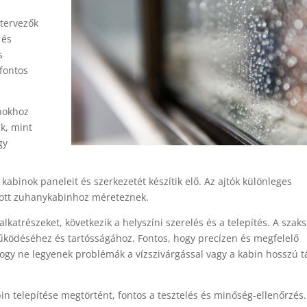
 tervezők
 és
s
 fontos
inokhoz
k, mint
gy
 kabinok paneleit és szerkezetét készítik elő. Az ajtók különleges
dott zuhanykabinhoz méreteznek.
alkatrészeket, következik a helyszíni szerelés és a telepítés. A szak
űködéséhez és tartósságához. Fontos, hogy precízen és megfelelő
 hogy ne legyenek problémák a vízszivárgással vagy a kabin hosszú 
in telepítése megtörtént, fontos a tesztelés és minőség-ellenőrzés.