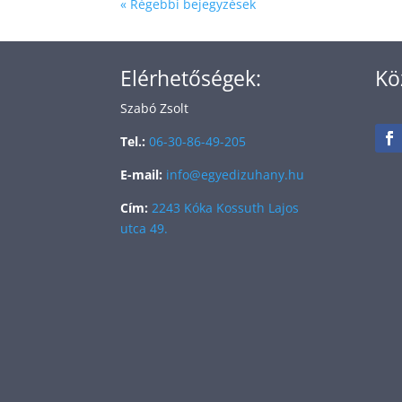
« Régebbi bejegyzések
Elérhetőségek:
Kö
Szabó Zsolt
Tel.:
06-30-86-49-205
E-mail:
info@egyedizuhany.hu
Cím:
2243 Kóka Kossuth Lajos
utca 49.