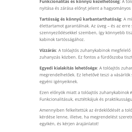
Funkcionalitás és könnyű kezelhetőség
: A to
nyitása és zárása előnyt jelent a hagyományos 
Tartósság és könnyű karbantarthatóság
: A m
élettartamot garantálnak. Az üveg – és az erre 
szennyeződésekkel szemben, így könnyebb tiszt
kabinok tartósságához.
Vízzárás
: A tolóajtós zuhanykabinok megfelelő 
zuhanyzás közben. Ez fontos a fürdőszoba tis
Egyedi kialakítás lehetősége
: A tolóajtós zu
megrendelhetőek. Ez lehetővé teszi a vásárlók
egyéni igényeiknek.
Ezen előnyök miatt a tolóajtós zuhanykabinok
Funkcionalitásuk, esztétikájuk és praktikussá
Amennyiben felkeltettük az érdeklődését a tol
kérdése lenne, illetve, ha megrendelést szer
egyikén, és kérjen árajánlatot!