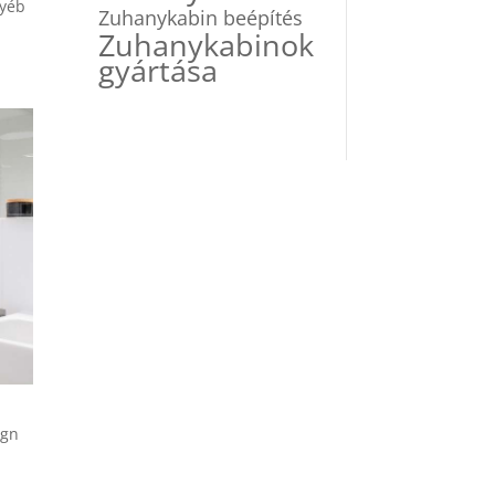
gyéb
Zuhanykabin beépítés
Zuhanykabinok
gyártása
ign