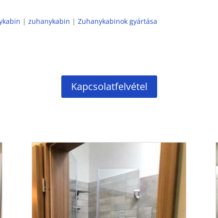
ykabin
|
zuhanykabin
|
Zuhanykabinok gyártása
Kapcsolatfelvétel