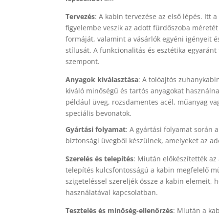
Tervezés
: A kabin tervezése az első lépés. Itt a
figyelembe veszik az adott fürdőszoba méretét
formáját, valamint a vásárlók egyéni igényeit é
stílusát. A funkcionalitás és esztétika egyaránt
szempont.
Anyagok kiválasztása
: A tolóajtós zuhanykab
kiváló minőségű és tartós anyagokat használna
például üveg, rozsdamentes acél, műanyag va
speciális bevonatok.
Gyártási folyamat
: A gyártási folyamat során a
biztonsági üvegből készülnek, amelyeket az a
Szerelés és telepítés
: Miután előkészítették az 
telepítés kulcsfontosságú a kabin megfelelő m
szigeteléssel szereljék össze a kabin elemeit,
használatával kapcsolatban.
Tesztelés és minőség-ellenőrzés
: Miután a kab