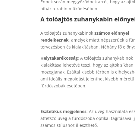
Ennek során meggyőződnek arról, hogy az ajtó
hibák a kabin működésében.
A tolóajtós zuhanykabin előnye
A tolóajtós zuhanykabinok
számos előnnyel
rendelkeznek
, amelyek miatt népszerűek a fü
tervezésben és kialakításban. Néhány fő előny
Helytakarékosság
: A tolóajtós zuhanykabinok
kialakítása lehetővé teszi, hogy az ajtók síkban
mozogjanak. Ezáltal kisebb térben is elhelyezh
ami ideális megoldást jelenthet kisebb méretű
fürdőszobák esetében.
Esztétikus megjelenés
: Az üveg használata es
áttetsző üveg a fürdőszoba optikai tágításával 
számos stílushoz illeszthető.