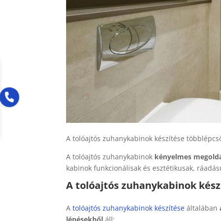
A tolóajtós zuhanykabinok készítése többlépcs
A tolóajtós zuhanykabinok
kényelmes megoldás
kabinok funkcionálisak és esztétikusak, ráadá
A tolóajtós zuhanykabinok kész
A
tolóajtós zuhanykabinok készítése
általában
lépésekből
áll: