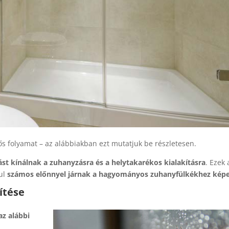
ős folyamat – az alábbiakban ezt mutatjuk be részletesen.
t kínálnak a zuhanyzásra és a helytakarékos kialakításra
. Ezek 
sul
számos előnnyel járnak a hagyományos zuhanyfülkékhez kép
ítése
az alábbi