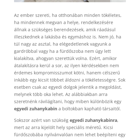
Az ember szereti, ha otthonában minden tökéletes,
ha mindennek megvan a helye, rendelkezésére
állnak a szükséges berendezések, amik ráadásul
illeszkednek a lakásba és egymáshoz is. Nem jó, ha
túl nagy az asztal, ha elégedetlenek vagyunk a
gardróbbal vagy ha a fürdőszoba nem úgy lett
kialakítva, ahogyan szerettük volna. Ezért, amikor
átalakításra kerül a sor, az ilyen kérdésekben nem
érdemes kompromisszumot kötni, hanem célszerű
inkább egy kicsit többet áldozni a tökéletességre. Sok
esetben csak az egyedi dolgok jelentik a megoldást,
melynek több oka lehet. Az alábbiakban arra
szeretnénk rávilágítani, hogy miben különbözik egy
egyedi zuhanykabin
a boltokban kapható társaitól.
Sokszor azért van szükség
egyedi zuhanykabinra
,
mert az arra kijelölt hely speciális méretű. Kicsi
fürdőszobába nyilvánvalóan nem lehet beépíteni egy