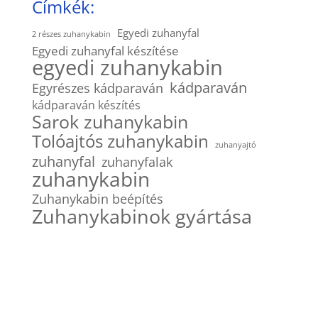
Címkék:
Egyedi zuhanyfal
2 részes zuhanykabin
Egyedi zuhanyfal készítése
egyedi zuhanykabin
kádparaván
Egyrészes kádparaván
kádparaván készítés
Sarok zuhanykabin
Tolóajtós zuhanykabin
zuhanyajtó
zuhanyfal
zuhanyfalak
zuhanykabin
Zuhanykabin beépítés
Zuhanykabinok gyártása