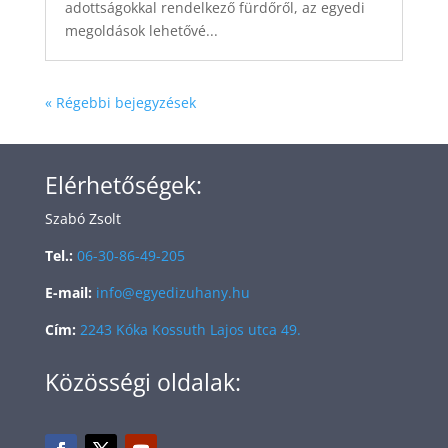
adottságokkal rendelkező fürdőről, az egyedi
megoldások lehetővé...
« Régebbi bejegyzések
Elérhetőségek:
Szabó Zsolt
Tel.:
06-30-86-49-205
E-mail:
info@egyedizuhany.hu
Cím:
2243 Kóka Kossuth Lajos utca 49.
Közösségi oldalak: