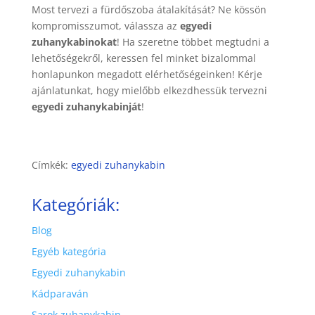
Most tervezi a fürdőszoba átalakítását? Ne kössön
kompromisszumot, válassza az
egyedi
zuhanykabinokat
! Ha szeretne többet megtudni a
lehetőségekről, keressen fel minket bizalommal
honlapunkon megadott elérhetőségeinken! Kérje
ajánlatunkat, hogy mielőbb elkezdhessük tervezni
egyedi zuhanykabinját
!
Címkék:
egyedi zuhanykabin
Kategóriák:
Blog
Egyéb kategória
Egyedi zuhanykabin
Kádparaván
Sarok zuhanykabin