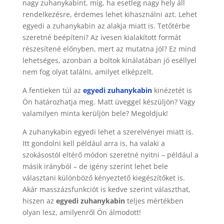
nagy zuhanykabint, míg, ha esetleg nagy hely áll
rendelkezésre, érdemes lehet kihasználni azt. Lehet
egyedi a zuhanykabin az alakja miatt is. Tetőtérbe
szeretné beépíteni? Az ívesen kialakított formát
részesítené előnyben, mert az mutatna jól? Ez mind
lehetséges, azonban a boltok kínálatában jó eséllyel
nem fog olyat találni, amilyet elképzelt.
A fentieken túl az
egyedi zuhanykabin
kinézetét is
Ön határozhatja meg. Matt üveggel készüljön? Vagy
valamilyen minta kerüljön bele? Megoldjuk!
A zuhanykabin egyedi lehet a szerelvényei miatt is.
Itt gondolni kell például arra is, ha valaki a
szokásostól eltérő módon szeretné nyitni – például a
másik irányból – de igény szerint lehet bele
választani különböző kényeztető kiegészítőket is.
Akár masszázsfunkciót is kedve szerint választhat,
hiszen az
egyedi zuhanykabin
teljes mértékben
olyan lesz, amilyenről Ön álmodott!