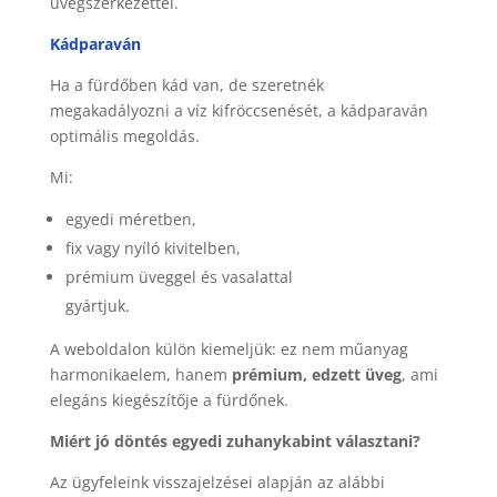
üvegszerkezettel.
Kádparaván
Ha a fürdőben kád van, de szeretnék
megakadályozni a víz kifröccsenését, a kádparaván
optimális megoldás.
Mi:
egyedi méretben,
fix vagy nyíló kivitelben,
prémium üveggel és vasalattal
gyártjuk.
A weboldalon külön kiemeljük: ez nem műanyag
harmonikaelem, hanem
prémium, edzett üveg
, ami
elegáns kiegészítője a fürdőnek.
Miért jó döntés egyedi zuhanykabint választani?
Az ügyfeleink visszajelzései alapján az alábbi