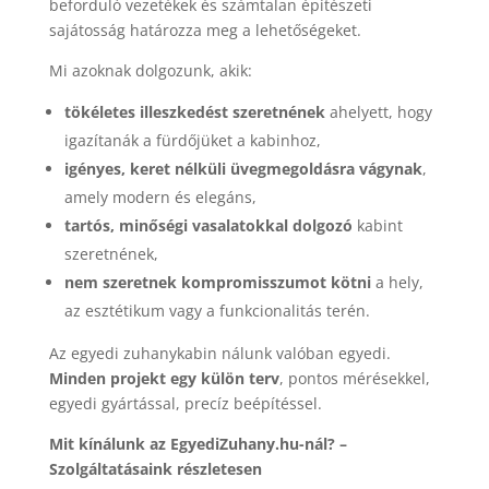
beforduló vezetékek és számtalan építészeti
sajátosság határozza meg a lehetőségeket.
Mi azoknak dolgozunk, akik:
tökéletes illeszkedést szeretnének
ahelyett, hogy
igazítanák a fürdőjüket a kabinhoz,
igényes, keret nélküli üvegmegoldásra vágynak
,
amely modern és elegáns,
tartós, minőségi vasalatokkal dolgozó
kabint
szeretnének,
nem szeretnek kompromisszumot kötni
a hely,
az esztétikum vagy a funkcionalitás terén.
Az egyedi zuhanykabin nálunk valóban egyedi.
Minden projekt egy külön terv
, pontos mérésekkel,
egyedi gyártással, precíz beépítéssel.
Mit kínálunk az EgyediZuhany.hu-nál? –
Szolgáltatásaink részletesen