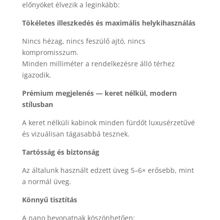
előnyöket élvezik a leginkább:
Tökéletes illeszkedés és maximális helykihasználás
Nincs hézag, nincs feszülő ajtó, nincs
kompromisszum.
Minden milliméter a rendelkezésre álló térhez
igazodik.
Prémium megjelenés — keret nélkül, modern
stílusban
A keret nélküli kabinok minden fürdőt luxusérzetűvé
és vizuálisan tágasabbá tesznek.
Tartósság és biztonság
Az általunk használt edzett üveg 5–6× erősebb, mint
a normál üveg.
Könnyű tisztítás
A nano bevonatnak köszönhetően: