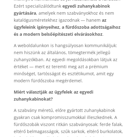
Ezért specializálódtunk
egyedi zuhanykabinok
gyártására
, amelyek nem szabványokhoz és nem
katalógusméretekhez igazodnak — hanem
az
ügyfeleink igényeihez, a fürdőszoba adottságaihoz
és a modern belsőépítészeti elvárásokhoz
.
A weboldalunkon is hangsúlyosan kommunikáljuk:
nem hiszünk az általános, tömegtermék jellegű
zuhanyzókban. Az egyedi megoldásokban látjuk az
értéket — mert ez teremti meg azt a prémium
minőséget, tartósságot és esztétikumot, amit egy
modern fürdőszoba megérdemel.
Miért választják az ügyfelek az egyedi
zuhanykabinokat?
A szabvány méretű, előre gyártott zuhanykabinok
gyakran csak kompromisszumokkal illeszkednek. A
fürdőszobák viszont ritkán szabványosak: ferde falak,
eltérő belmagasságok, szűk sarkok, eltérő burkolatok,