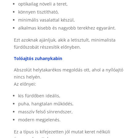
optikailag növeli a teret,
könnyen tisztítható,
minimális vasalattal készül,
alkalmas kisebb és nagyobb terekhez egyaránt.
Ezt azoknak ajánljuk, akik a letisztult, minimalista
fürdőszobát részesítik előnyben.
Tolóajtós zuhanykabin
Abszolút helytakarékos megoldás ott, ahol a nyílóajtó
nincs helyén.
Az előnyei:
kis fürdőben ideális,
puha, hangtalan működés,
masszív felső sínrendszer,
modern megjelenés.
Ez a típus is kifejezetten jól mutat keret nélküli