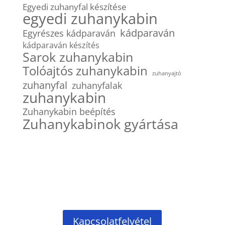
Egyedi zuhanyfal készítése
egyedi zuhanykabin
kádparaván
Egyrészes kádparaván
kádparaván készítés
Sarok zuhanykabin
Tolóajtós zuhanykabin
zuhanyajtó
zuhanyfal
zuhanyfalak
zuhanykabin
Zuhanykabin beépítés
Zuhanykabinok gyártása
Kapcsolatfelvétel