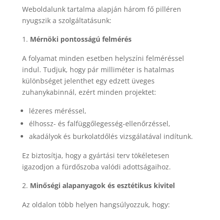
Weboldalunk tartalma alapján három fő pilléren
nyugszik a szolgáltatásunk:
Mérnöki pontosságú felmérés
A folyamat minden esetben helyszíni felméréssel
indul. Tudjuk, hogy pár milliméter is hatalmas
különbséget jelenthet egy edzett üveges
zuhanykabinnál, ezért minden projektet:
lézeres méréssel,
élhossz- és falfüggőlegesség-ellenőrzéssel,
akadályok és burkolatdőlés vizsgálatával indítunk.
Ez biztosítja, hogy a gyártási terv tökéletesen
igazodjon a fürdőszoba valódi adottságaihoz.
Minőségi alapanyagok és esztétikus kivitel
Az oldalon több helyen hangsúlyozzuk, hogy: