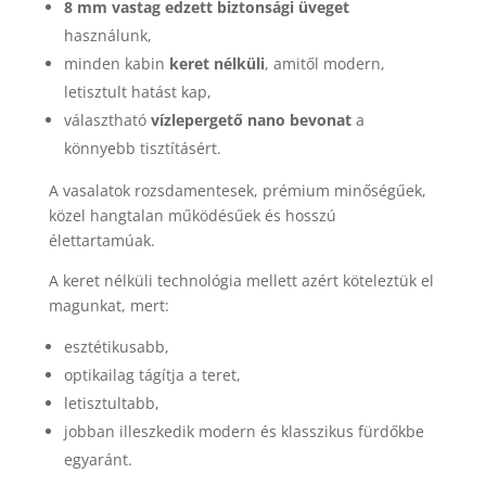
8 mm vastag edzett biztonsági üveget
használunk,
minden kabin
keret nélküli
, amitől modern,
letisztult hatást kap,
választható
vízlepergető nano bevonat
a
könnyebb tisztításért.
A vasalatok rozsdamentesek, prémium minőségűek,
közel hangtalan működésűek és hosszú
élettartamúak.
A keret nélküli technológia mellett azért köteleztük el
magunkat, mert:
esztétikusabb,
optikailag tágítja a teret,
letisztultabb,
jobban illeszkedik modern és klasszikus fürdőkbe
egyaránt.