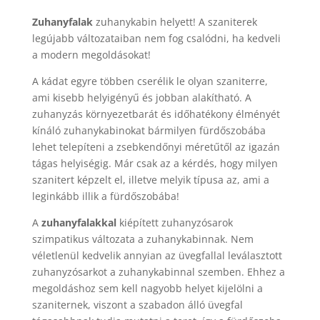
Zuhanyfalak
zuhanykabin helyett! A szaniterek
legújabb változataiban nem fog csalódni, ha kedveli
a modern megoldásokat!
A kádat egyre többen cserélik le olyan szaniterre,
ami kisebb helyigényű és jobban alakítható. A
zuhanyzás környezetbarát és időhatékony élményét
kínáló zuhanykabinokat bármilyen fürdőszobába
lehet telepíteni a zsebkendőnyi méretűtől az igazán
tágas helyiségig. Már csak az a kérdés, hogy milyen
szanitert képzelt el, illetve melyik típusa az, ami a
leginkább illik a fürdőszobába!
A
zuhanyfalakkal
kiépített zuhanyzósarok
szimpatikus változata a zuhanykabinnak. Nem
véletlenül kedvelik annyian az üvegfallal leválasztott
zuhanyzósarkot a zuhanykabinnal szemben. Ehhez a
megoldáshoz sem kell nagyobb helyet kijelölni a
szaniternek, viszont a szabadon álló üvegfal