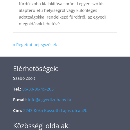
fürdőszoba kialakítása során. Legyen szó kis
alapterületű helyiségről vagy különleges
adottságokkal rendelkező fürdőről, az egyedi
megoldások lehetővé...
« Régebbi bejegyzések
Elérhetőségek:
Szabó Zsolt
Tel.:
06-30-86-49-205
E-mail:
info@egyedizuhany.hu
Cím:
2243 Kóka Kossuth Lajos utca 49.
Közösségi oldalak: