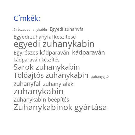
Címkék:
Egyedi zuhanyfal
2 részes zuhanykabin
Egyedi zuhanyfal készítése
egyedi zuhanykabin
kádparaván
Egyrészes kádparaván
kádparaván készítés
Sarok zuhanykabin
Tolóajtós zuhanykabin
zuhanyajtó
zuhanyfal
zuhanyfalak
zuhanykabin
Zuhanykabin beépítés
Zuhanykabinok gyártása