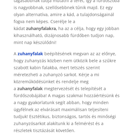
tágasabbnak tudja mutatni a teret, így a fürdőszoba
is nagyobbnak, szellősebbnek tűnik majd. Ez egy
olyan alternatíva, amire a kád, a tulajdonságainál
fogva nem képes. Cserélje le a
kádat
zuhanyfalakra,
ha az a célja, hogy egy jobban
kihasználható, dizájnosabb fürdőben tudjon nap,
mint nap készülődni!
A
zuhanyfalak
beépítésének megvan az az előnye,
hogy zuhanyzás közben nem ütközik bele a szűkre
szabott kabin falakba, mert tetszés szerint
méretezheti a zuhanyzó sarkot. Kérje a mi
közreműködésünket és rendelje meg
a
zuhanyfalak
megtervezését és telepítését a
fürdőszobájába! A magas szakmai hozzáértésünk és
a nagy gyakorlatunk segít abban, hogy minden
ügyfélnek az elvárásait maximálisan teljesíteni
tudjuk! Esztétikus, biztonságos, tartós és minőségi
zuhanyzósarkot alakítunk ki a felmérést és a
részletek tisztázását követően.